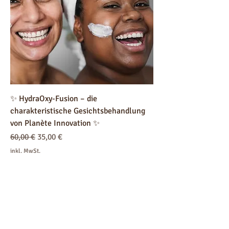
✨ HydraOxy-Fusion – die
charakteristische Gesichtsbehandlung
von Planète Innovation ✨
Standardpreis
Sale-Preis
60,00 €
35,00 €
inkl. MwSt.
FOLGEN SIE UNS