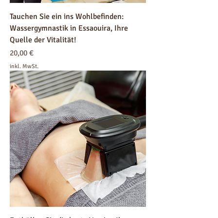
Tauchen Sie ein ins Wohlbefinden:
Wassergymnastik in Essaouira, Ihre
Quelle der Vitalität!
Preis
20,00 €
inkl. MwSt.