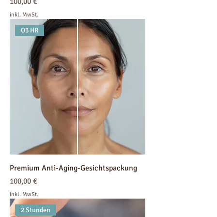
Preis
100,00 €
inkl. MwSt.
O3 HR
Premium Anti-Aging-Gesichtspackung
Preis
100,00 €
inkl. MwSt.
2 Stunden