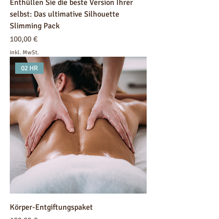
Enthüllen Sie die beste Version Ihrer
selbst: Das ultimative Silhouette
Slimming Pack
Preis
100,00 €
inkl. MwSt.
02 HR
Körper-Entgiftungspaket