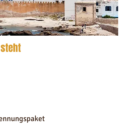
 steht
kennungspaket