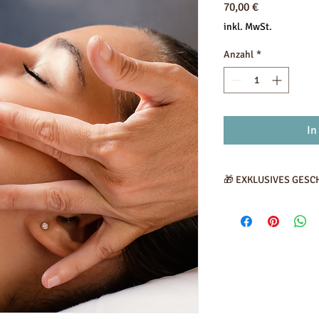
Preis
70,00 €
inkl. MwSt.
Anzahl
*
In
🎁 EXKLUSIVES GES
Um dieses Wellness-Er
kostenlose
Pressother
Beindrainage. Leichtig
Gönnen Sie sich das 
Erlebnis und lassen Si
erblühen!
Finden Sie diese wert
Gesundheit und Wohlbe