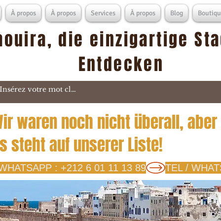
À propos
À propos
Services
À propos
Blog
Boutiqu
aouira, die einzigartige St
Entdecken
ir waren noch nicht überall, aber
s steht auf unserer Liste!