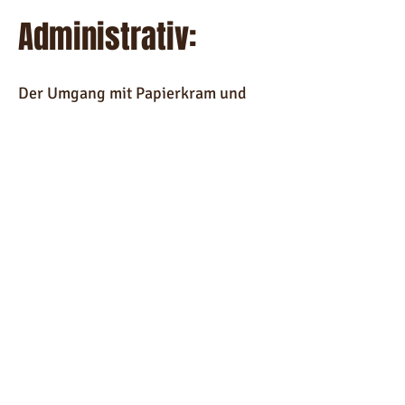
Administrativ:
Der Umgang mit Papierkram und
Bürokratie kann überwältigend
sein, insbesondere in einem neuen
Land. Wir helfen Ihnen bei der
Bewältigung der
Verwaltungsprozesse in Essaouira,
sei es bei der Einrichtung von
Versorgungsleistungen, der
Registrierung Ihres Wohnsitzes
oder dem Umgang mit örtlichen
Behörden.
Finanziell: