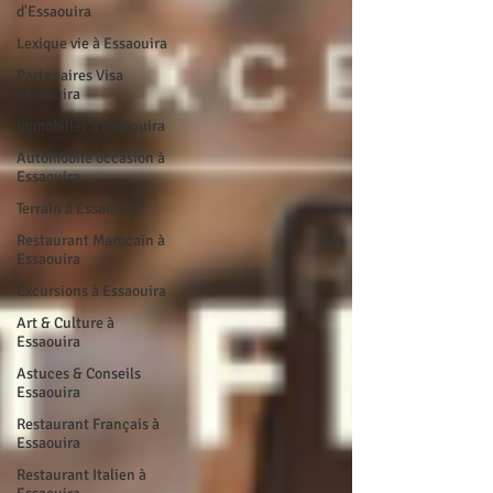
d'Essaouira
Lexique vie à Essaouira
Partenaires Visa
Essaouira
Immobilier à Essaouira
Automobile occasion à
Essaouira
Terrain à Essaouira
Restaurant Marocain à
Essaouira
Excursions à Essaouira
Art & Culture à
Essaouira
Astuces & Conseils
Essaouira
Restaurant Français à
Essaouira
Restaurant Italien à