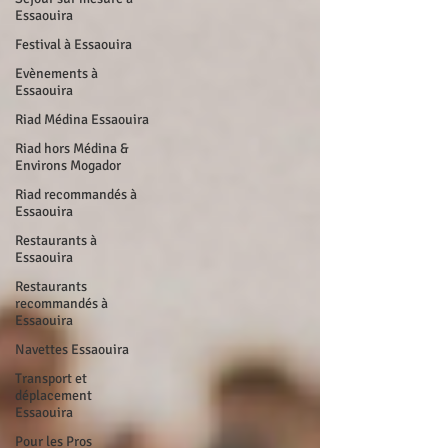
Essaouira
Festival à Essaouira
Evènements à
Essaouira
Riad Médina Essaouira
Riad hors Médina &
Environs Mogador
Riad recommandés à
Essaouira
Restaurants à
Essaouira
Restaurants
recommandés à
Essaouira
Navettes Essaouira
Transport et
déplacement
Essaouira
Pour les Pros