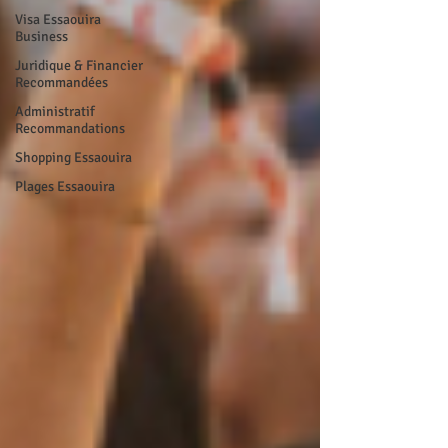
Visa Essaouira
Business
Juridique & Financier
Recommandées
Administratif
Recommandations
Shopping Essaouira
Plages Essaouira