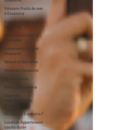
Essaouira
Poissons Fruits de mer
à Essaouira
Evenement Soirée à
Essaouira
Evenement Divers à
Essaouira
Evenement Culturel
Essaouira
Beauté et Bien-être
Hammam Essaouira
Spa Essaouira
Massage Essaouira
Finances
Investissements
Essaouira
Ou Sortir à Essaouira ?
Location Appartement
courte durée