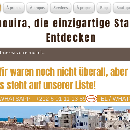
À propos
À propos
Services
À propos
Blog
Boutiqu
aouira, die einzigartige St
Entdecken
ir waren noch nicht überall, aber
s steht auf unserer Liste!