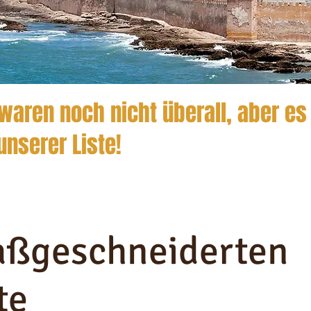
waren noch nicht überall, aber es
unserer Liste!
aßgeschneiderten
te