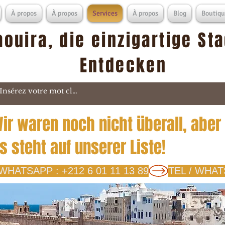
À propos
À propos
Services
À propos
Blog
Boutiqu
aouira, die einzigartige St
Entdecken
ir waren noch nicht überall, aber
s steht auf unserer Liste!