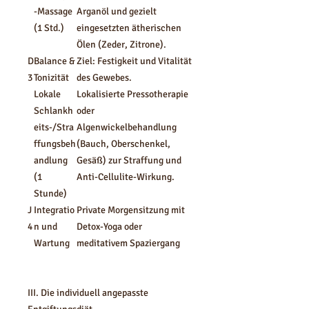
-Massage
Arganöl und gezielt
(1 Std.)
eingesetzten ätherischen
Ölen (Zeder, Zitrone).
D
Balance &
Ziel: Festigkeit und Vitalität
3
Tonizität
des Gewebes.
Lokale
Lokalisierte Pressotherapie
Schlankh
oder
eits-/Stra
Algenwickelbehandlung
ffungsbeh
(Bauch, Oberschenkel,
andlung
Gesäß) zur Straffung und
(1
Anti-Cellulite-Wirkung.
Stunde)
J
Integratio
Private Morgensitzung mit
4
n und
Detox-Yoga oder
Wartung
meditativem Spaziergang
III. Die individuell angepasste