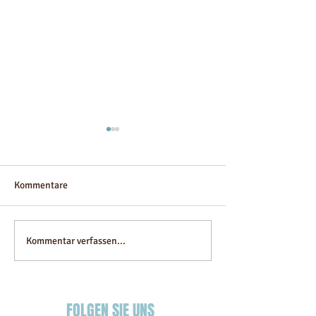
Kommentare
Ahlam villa
Alibaba Infinity
Kommentar verfassen...
FOLGEN SIE UNS