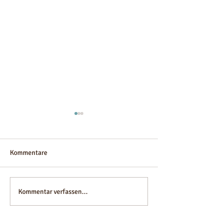
Kommentare
Ahlam villa
Alibaba Infinity
Kommentar verfassen...