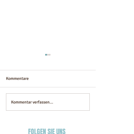
Kommentare
Ahlam villa
Alibaba Infinity
Kommentar verfassen...
FOLGEN SIE UNS