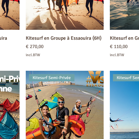
uira
Kitesurf en Groupe à Essaouira (6H)
Kitesurf en G
Prijs
Prijs
€ 270,00
€ 110,00
incl.BTW
incl.BTW
Kitesurf Semi-Privée
Kitesurf Se