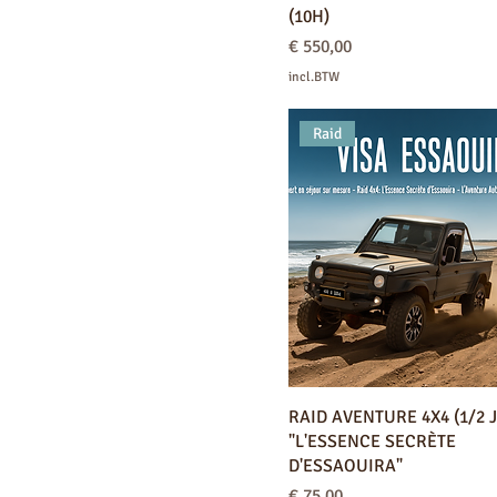
(10H)
Prijs
€ 550,00
incl.BTW
Raid
RAID AVENTURE 4X4 (1/2 J
"L'ESSENCE SECRÈTE
D'ESSAOUIRA"
Prijs
€ 75,00