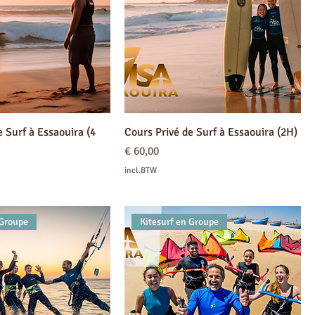
e Surf à Essaouira (4
Cours Privé de Surf à Essaouira (2H)
Prijs
€ 60,00
incl.BTW
 Groupe
Kitesurf en Groupe