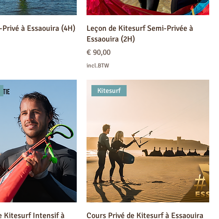
-Privé à Essaouira (4H)
Leçon de Kitesurf Semi-Privée à
Essaouira (2H)
Prijs
€ 90,00
incl.BTW
Kitesurf
 Kitesurf Intensif à
Cours Privé de Kitesurf à Essaouira