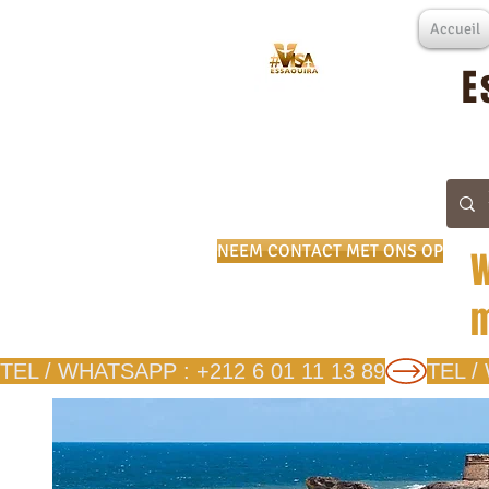
Accueil
E
NEEM CONTACT MET ONS OP
W
m
TEL / WHATSAPP : +212 6 01 11 13 89