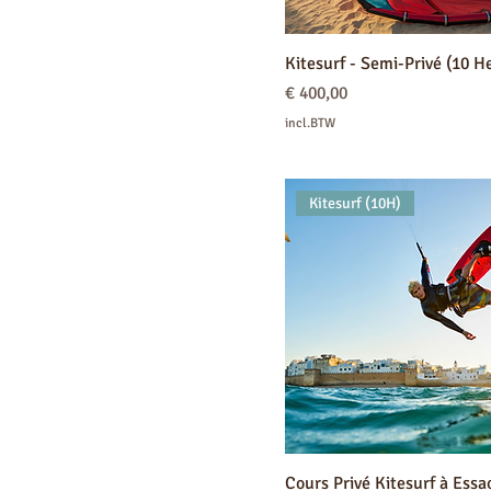
Kitesurf - Semi-Privé (10 H
Prijs
€ 400,00
incl.BTW
Kitesurf (10H)
Cours Privé Kitesurf à Essa