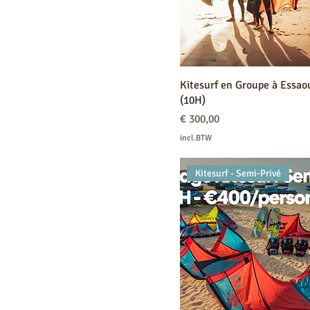
Kitesurf en Groupe à Essao
(10H)
Prijs
€ 300,00
incl.BTW
Kitesurf - Semi-Privé