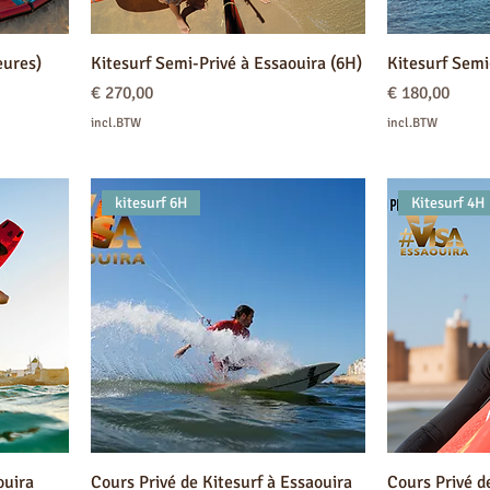
eures)
Kitesurf Semi-Privé à Essaouira (6H)
Kitesurf Semi
Prijs
Prijs
€ 270,00
€ 180,00
incl.BTW
incl.BTW
kitesurf 6H
Kitesurf 4H
ouira
Cours Privé de Kitesurf à Essaouira
Cours Privé de