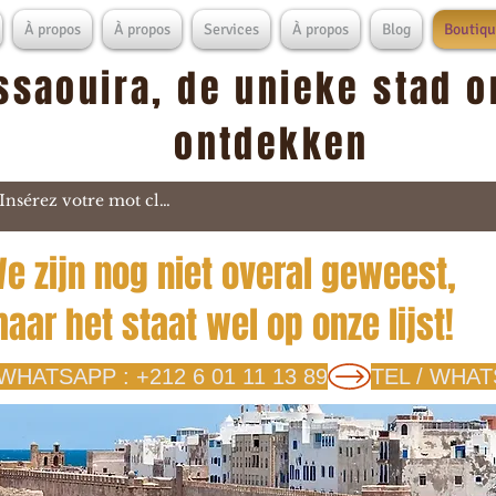
À propos
À propos
Services
À propos
Blog
Boutiqu
ssaouira, de unieke stad o
ontdekken
e zijn nog niet overal geweest,
aar het staat wel op onze lijst!