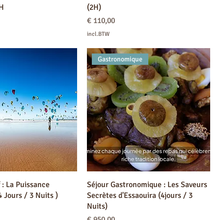
4H
(2H)
Prijs
€ 110,00
incl.BTW
Gastronomique
f : La Puissance
Séjour Gastronomique : Les Saveurs
4 Jours / 3 Nuits )
Secrètes d'Essaouira (4jours / 3
Nuits)
Prijs
€ 950,00