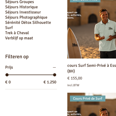
Séjours Groupes
Séjours Historique
Séjours Investisseur
Séjours Photographique
Sérénité Détox Silhouette
Surf
Trek à Cheval
Verblijf op maat
Filteren op
cours Surf Semi-Privé à Es
Prijs
(8H)
Prijs
€ 155,00
€ 0
€ 1.250
incl.BTW
Cours Privé de Surf