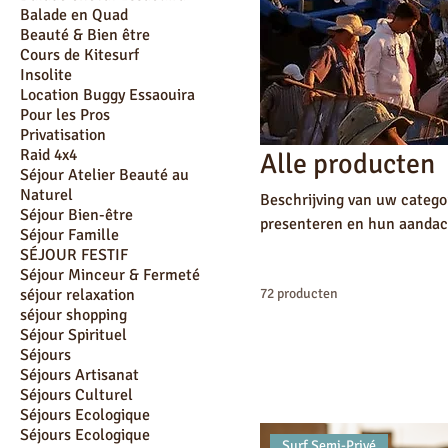
Balade en Quad
Beauté & Bien être
Cours de Kitesurf
Insolite
Location Buggy Essaouira
Pour les Pros
Privatisation
Raid 4x4
Alle producten
Séjour Atelier Beauté au
Naturel
Beschrijving van uw categor
Séjour Bien-être
presenteren en hun aandach
Séjour Famille
SÉJOUR FESTIF
Séjour Minceur & Fermeté
séjour relaxation
72 producten
séjour shopping
Séjour Spirituel
Séjours
Séjours Artisanat
Séjours Culturel
Séjours Ecologique
Séjours Ecologique
Surf Semi-Privé