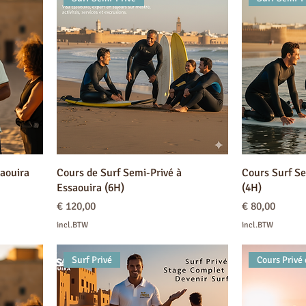
saouira
Cours de Surf Semi-Privé à
Cours Surf Se
Essaouira (6H)
(4H)
Prijs
Prijs
€ 120,00
€ 80,00
incl.BTW
incl.BTW
Surf Privé
Cours Privé 