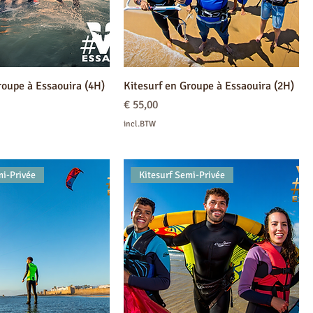
roupe à Essaouira (4H)
Kitesurf en Groupe à Essaouira (2H)
Prijs
€ 55,00
incl.BTW
mi-Privée
Kitesurf Semi-Privée