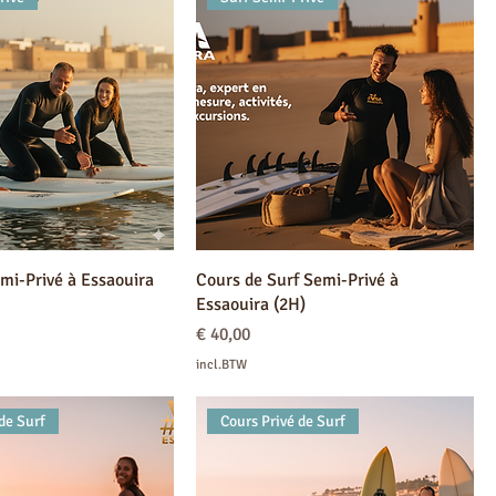
mi-Privé à Essaouira
Cours de Surf Semi-Privé à
Essaouira (2H)
Prijs
€ 40,00
incl.BTW
de Surf
Cours Privé de Surf