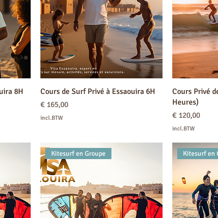
uira 8H
Cours de Surf Privé à Essaouira 6H
Cours Privé d
Heures)
Prijs
€ 165,00
Prijs
€ 120,00
incl.BTW
incl.BTW
Kitesurf en Groupe
Kitesurf en