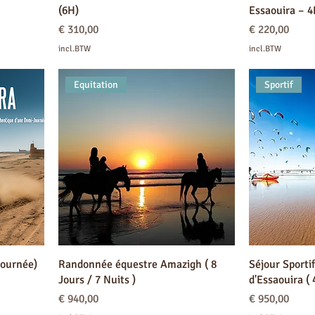
(6H)
Essaouira – 
Prijs
Prijs
€ 310,00
€ 220,00
incl.BTW
incl.BTW
Equitation
Sportif
ournée)
Randonnée équestre Amazigh ( 8
Séjour Sporti
Jours / 7 Nuits )
d'Essaouira ( 
Prijs
Prijs
€ 940,00
€ 950,00