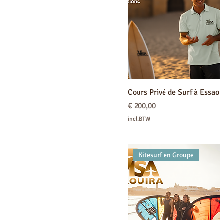
Cours Privé de Surf à Essao
Prijs
€ 200,00
incl.BTW
Kitesurf en Groupe