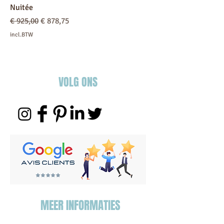
Nuitée
Normale prijs
Verkoopprijs
€ 925,00
€ 878,75
incl.BTW
VOLG ONS
MEER INFORMATIES