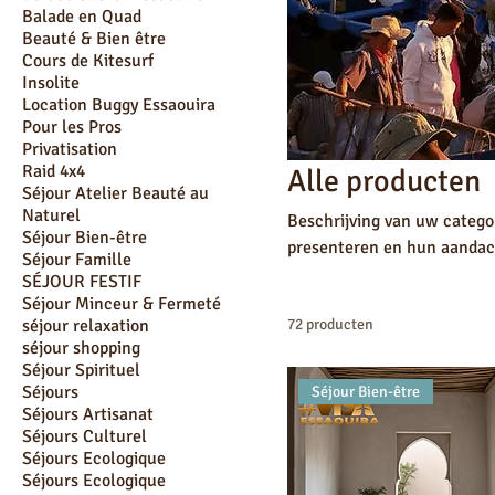
Balade en Quad
Beauté & Bien être
Cours de Kitesurf
Insolite
Location Buggy Essaouira
Pour les Pros
Privatisation
Raid 4x4
Alle producten
Séjour Atelier Beauté au
Naturel
Beschrijving van uw categor
Séjour Bien-être
presenteren en hun aandach
Séjour Famille
SÉJOUR FESTIF
Séjour Minceur & Fermeté
séjour relaxation
72 producten
séjour shopping
Séjour Spirituel
Séjours
Séjour Bien-être
Séjours Artisanat
Séjours Culturel
Séjours Ecologique
Séjours Ecologique