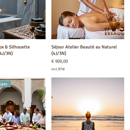
ox & Silhouette
Séjour Atelier Beauté au Naturel
(4J/3N)
(4J/3N)
Prijs
€ 900,00
incl.BTW
upes