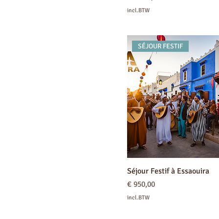
incl.BTW
SÉJOUR FESTIF
Séjour Festif à Essaouira
Prijs
€ 950,00
incl.BTW