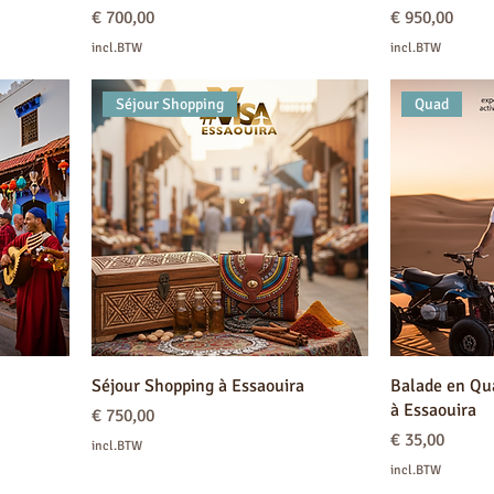
Prijs
Prijs
€ 700,00
€ 950,00
incl.BTW
incl.BTW
Séjour Shopping
Quad
Séjour Shopping à Essaouira
Balade en Qu
à Essaouira
Prijs
€ 750,00
Prijs
€ 35,00
incl.BTW
incl.BTW