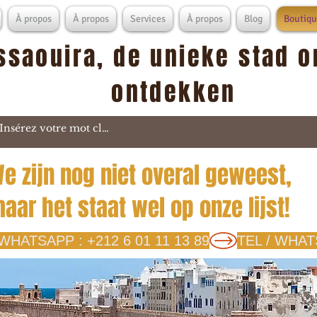
À propos
À propos
Services
À propos
Blog
Boutiqu
ssaouira, de unieke stad o
ontdekken
e zijn nog niet overal geweest,
aar het staat wel op onze lijst!