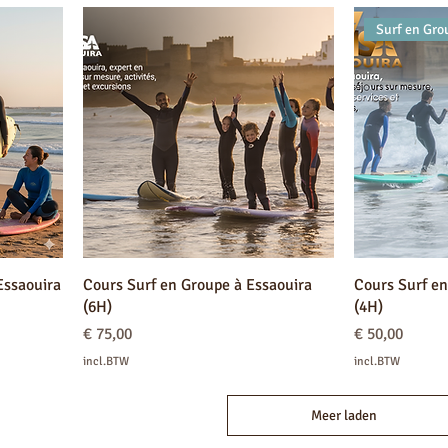
Surf en Gro
Essaouira
Cours Surf en Groupe à Essaouira
Cours Surf en
(6H)
(4H)
Prijs
Prijs
€ 75,00
€ 50,00
incl.BTW
incl.BTW
Meer laden