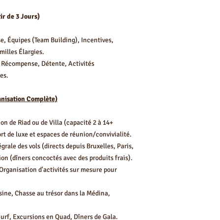
Type de Prestation
J1
ir de 3 Jours)
e, Équipes (Team Building), Incentives,
Privatisation Riad (p
nuit, 2 à 14 pers.)
illes Élargies.
 Récompense, Détente, Activités
Séjour Découverte (
es.
Individuelle)
anisation Complète)
Séjour Aventure (Ba
Individuelle)
on de Riad ou de Villa (capacité 2 à 14+
---
rt de luxe et espaces de réunion/convivialité.
grale des vols (directs depuis Bruxelles, Paris,
Estimation Globale 
tion (dîners concoctés avec des produits frais).
Séjour
 Organisation d'activités sur mesure pour
J2
Groupes/Entreprises
isine, Chasse au trésor dans la Médina,
Surf, Excursions en Quad, Dîners de Gala.