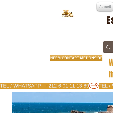
Accueil
E
NEEM CONTACT MET ONS OP
W
m
TEL / WHATSAPP : +212 6 01 11 13 89