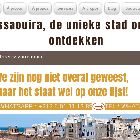
À propos
À propos
Services
À propos
Blog
Boutiqu
ssaouira, de unieke stad o
ontdekken
e zijn nog niet overal geweest,
aar het staat wel op onze lijst!