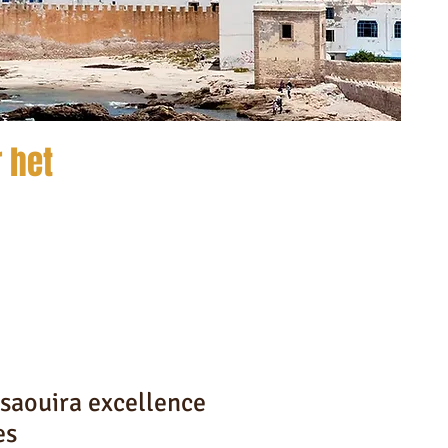
 het
ssaouira excellence
es