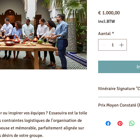
Prijs
€ 1.000,00
incl.BTW
Aantal
*
I
Itinéraire Signature 
Cette trame est entièr
Prix Moyen Constaté (
(détente, aventure, ou 
ou inspirer vos équipes ? Essaouira est la toile
Les séjours pour grou
Jour
 contraintes logistiques de l'organisation de
personnalisés et le prix
ueuse et mémorable, parfaitement alignée sur
privatisation, le nombr
s désirs de votre groupe.
choisies (aventure vs.