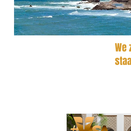
We z
staa