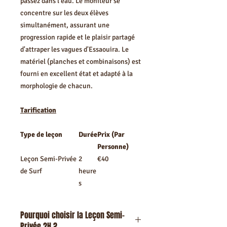
passez dans l'eau. Le moniteur se
concentre sur les deux élèves
simultanément, assurant une
progression rapide et le plaisir partagé
d'attraper les vagues d'Essaouira. Le
matériel (planches et combinaisons) est
fourni en excellent état et adapté à la
morphologie de chacun.
Tarification
Type de leçon
Durée
Prix (Par
Personne)
Leçon Semi-Privée
2
€40
de Surf
heure
s
Pourquoi choisir la Leçon Semi-
Privée 2H ?