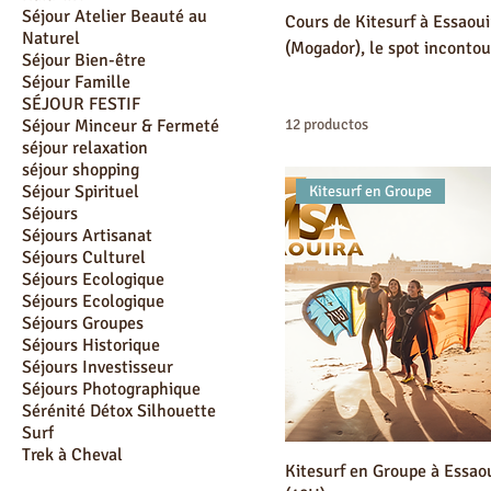
Séjour Atelier Beauté au
Cours de Kitesurf à Essaoui
Naturel
(Mogador), le spot inconto
Séjour Bien-être
baie sécurisée – le terrain de jeu idéal pour le 
Séjour Famille
que vous cherchiez à perfec
SÉJOUR FESTIF
Séjour Minceur & Fermeté
12 productos
rapidement
séjour relaxation
séjour shopping
Séjour Spirituel
Kitesurf en Groupe
Séjours
Séjours Artisanat
Séjours Culturel
Séjours Ecologique
Séjours Ecologique
Séjours Groupes
Séjours Historique
Séjours Investisseur
Séjours Photographique
Sérénité Détox Silhouette
Surf
Trek à Cheval
Kitesurf en Groupe à Essao