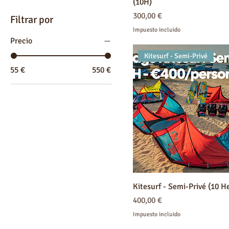
(10H)
Precio
300,00 €
Filtrar por
Impuesto incluido
Precio
Kitesurf - Semi-Privé
55 €
550 €
Kitesurf - Semi-Privé (10 H
Precio
400,00 €
Impuesto incluido