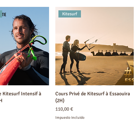
Kitesurf
 Kitesurf Intensif à
Cours Privé de Kitesurf à Essaouira
4H
(2H)
Precio
110,00 €
Impuesto incluido