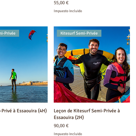
Precio
55,00 €
Impuesto incluido
mi-Privée
Kitesurf Semi-Privée
-Privé à Essaouira (4H)
Leçon de Kitesurf Semi-Privée à
Essaouira (2H)
Precio
90,00 €
Impuesto incluido