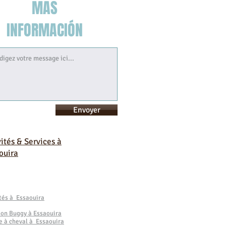
MAS
INFORMACIÓN
Envoyer
vités & Services à
ouira
ités à Essaouira
ion Buggy à Essaouira
e à cheval à Essaouira