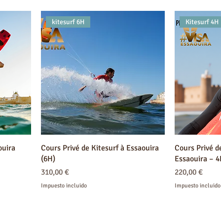
kitesurf 6H
Kitesurf 4H
ouira
Cours Privé de Kitesurf à Essaouira
Cours Privé de
(6H)
Essaouira – 
Precio
Precio
310,00 €
220,00 €
Impuesto incluido
Impuesto incluido