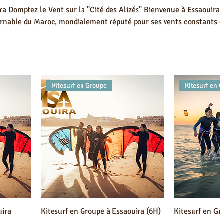
ra Domptez le Vent sur la "Cité des Alizés" Bienvenue à Essaouira
urnable du Maroc, mondialement réputé pour ses vents constants 
kitesurf ! Que vous n'ayez jamais touché une aile ou
tionner votre ride, nos cours sont conçus pour vous faire progres
Kitesurf en Groupe
Kitesurf en
uira
Kitesurf en Groupe à Essaouira (6H)
Kitesurf en G