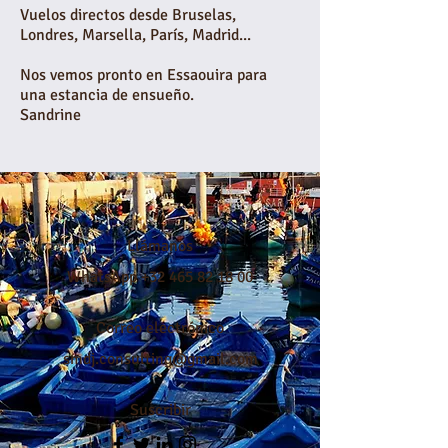
Vuelos directos desde Bruselas,
Londres, Marsella, París, Madrid...
Nos vemos pronto en Essaouira para
una estancia de ensueño.
Sandrine
Llámanos
WhatsApp
+32 465 82 18 00
Correo electrónico
smdj.consulting@gmail.com
Suscribir