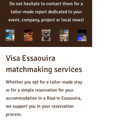
Do not hesitate to contact them for a
tailor-made report dedicated to your
event, company, project or local news!
Dre
Ali
Gu
Har
Cor
am
ba
est
mo
ner
vill
ba
ho
ny
vill
a
Infi
us
of
a
Visa Essaouira
Aziz
Aziz
Aziz
Aziz
Aziz
1 min read
1 min read
1 min read
1 min read
1 min read
nit
e
the
matchmaking services
y
tra
Whether you opt for a tailor-made stay
de
or for a simple reservation for your
win
accommodation in a Riad in Essaouira,
ds
we support you in your reservation
process.