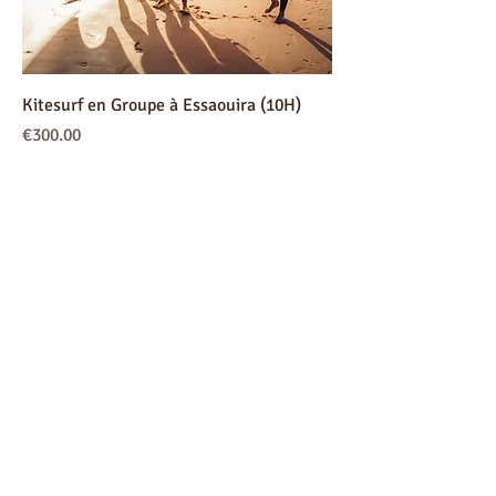
Kitesurf en Groupe à Essaouira (10H)
Price
€300.00
VAT Included
Kitesurf en Groupe