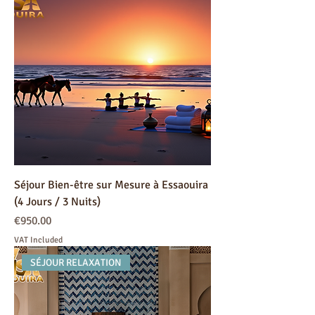
Séjour Bien-être sur Mesure à Essaouira
(4 Jours / 3 Nuits)
Price
€950.00
VAT Included
SÉJOUR RELAXATION