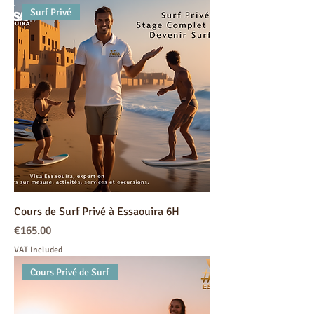
Surf Privé
Cours de Surf Privé à Essaouira 6H
Price
€165.00
VAT Included
Cours Privé de Surf