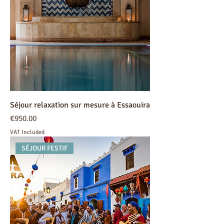
Séjour relaxation sur mesure à Essaouira
Price
€950.00
VAT Included
SÉJOUR FESTIF