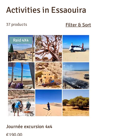
Activities in Essaouira
37 products
Filter & Sort
Raid 4X4
Journée excursion 4x4
Price
€190.00