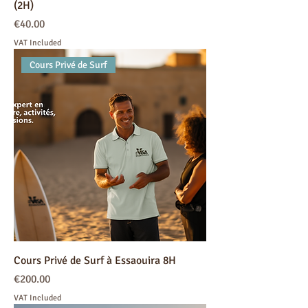
(2H)
Price
€40.00
VAT Included
Cours Privé de Surf
Cours Privé de Surf à Essaouira 8H
Price
€200.00
VAT Included