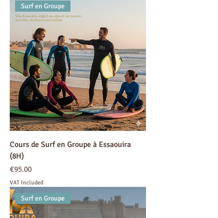
Surf en Groupe
Cours de Surf en Groupe à Essaouira
(8H)
Price
€95.00
VAT Included
Surf en Groupe