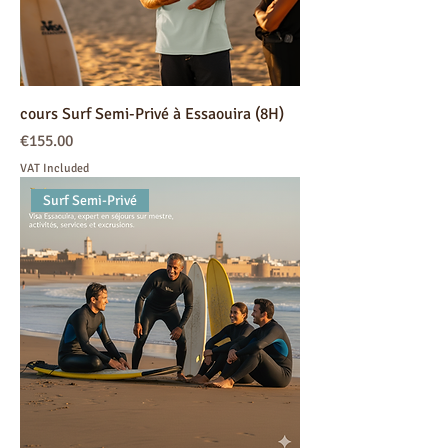
cours Surf Semi-Privé à Essaouira (8H)
Price
€155.00
VAT Included
Surf Semi-Privé