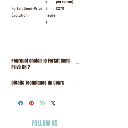
e
personne)
Forfait Semi-Privé
6
€270
Évolution
heure
s
Pourquoi choisir le Forfait Semi-
Privé 6H ?
Seuil d'Autonomie : 6 heures sont
Détails Techniques du Cours
souvent suffisantes pour que les
élèves de niveau débutant
réussissent leurs premiers départs et
glissent sur l'eau.
Caractéristique
Spécification
Ratio Idéal (2:1) : Un encadrement
ultra-personnalisé, seulement deux
Ratio
Maximum 2
élèves par instructeur, garantissant
élèves par
FOLLOW US
sécurité et correction immédiate.
instructeur