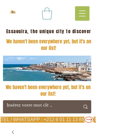
Essaouira, the unique city to discover
We haven't been everywhere yet, but it's on
our list!
We haven't been everywhere yet, but it's on
our list!
TEL / WHATSAPP : +212 6 01 11 13 89