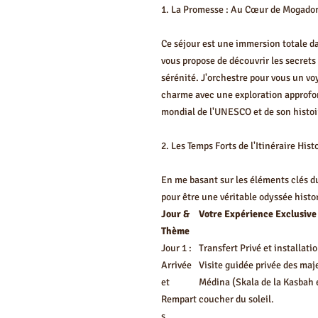
1. La Promesse : Au Cœur de Mogado
Ce séjour est une immersion totale dan
vous propose de découvrir les secrets
sérénité. J'orchestre pour vous un vo
charme avec une exploration approfo
mondial de l'UNESCO et de son histoir
2. Les Temps Forts de l'Itinéraire Hist
En me basant sur les éléments clés du 
pour être une véritable odyssée histor
Jour &
Votre Expérience Exclusive
Thème
Jour 1 :
Transfert Privé et installati
Arrivée
Visite guidée privée des maj
et
Médina (Skala de la Kasbah e
Rempart
coucher du soleil.
s