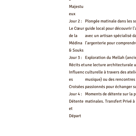
Majestu
eux
Jour 2 :
Plongée matinale dans les s
Le Cœur
guide local pour découvrir l
de la
avec un artisan spécialisé d
Médina
l'argenterie pour comprendre 
& Souks
Jour 3 :
Exploration du Mellah (ancie
Récits et
une lecture architecturale 
Influenc
culturelle à travers des atel
es
musique) ou des rencontres 
Croisées
passionnés pour échanger sur
Jour 4 :
Moments de détente sur la p
Détente
matinales. Transfert Privé à 
et
Départ