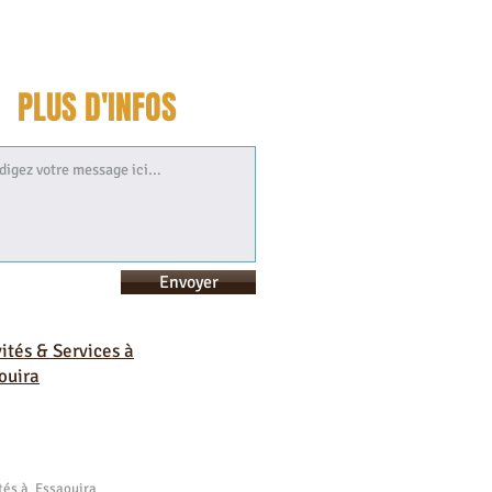
PLUS D'INFOS
Envoyer
vités & Services à
ouira
ités à Essaouira