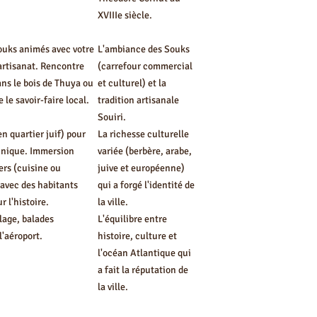
XVIIIe siècle.
ouks animés avec votre
L'ambiance des Souks
'artisanat. Rencontre
(carrefour commercial
ans le bois de Thuya ou
et culturel) et la
le savoir-faire local.
tradition artisanale
Souiri.
n quartier juif) pour
La richesse culturelle
unique. Immersion
variée (berbère, arabe,
iers (cuisine ou
juive et européenne)
avec des habitants
qui a forgé l'identité de
 l'histoire.
la ville.
lage, balades
L'équilibre entre
l'aéroport.
histoire, culture et
l'océan Atlantique qui
a fait la réputation de
la ville.