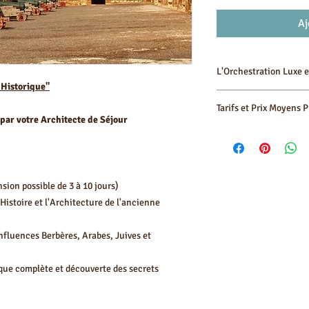
Aj
L'Orchestration Luxe e
 Historique"
Votre confort est ma p
Tarifs et Prix Moyens 
immersion sans stress 
par votre Architecte de Séjour
Hébergement de lux
sélectionné pour s
Élément
personnel attentif.
Logistique "Sans Str
depuis Bruxelles, P
nsion possible de 3 à 10 jours)
aéroport privés ass
Nuit en Riad de
Histoire et l'Architecture de l'ancienne
Expérience Guidée :
Charme
visites guidées de 
fluences Berbères, Arabes, Juives et
historiques.
Détente : Temps lib
ique complète et découverte des secrets
et profiter des couc
Guide
Historique Privé