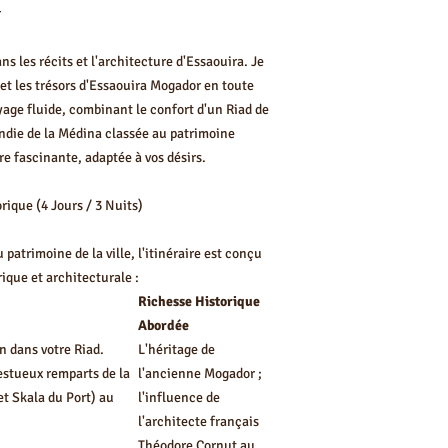
r
s les récits et l'architecture d'Essaouira. Je
Repas (Dîner
 et les trésors d'Essaouira Mogador en toute
complet)
yage fluide, combinant le confort d'un Riad de
ndie de la Médina classée au patrimoine
e fascinante, adaptée à vos désirs.
Transfert
Aéroport Privé
orique (4 Jours / 3 Nuits)
patrimoine de la ville, l'itinéraire est conçu
Forfait Séjour
ique et architecturale :
Sur Mesure
Richesse Historique
(4J/3N)
Abordée
on dans votre Riad.
L'héritage de
estueux remparts de la
l'ancienne Mogador ;
t Skala du Port) au
l'influence de
l'architecte français
Théodore Cornut au