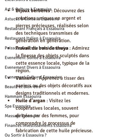
Art & Culture à Essaouira
Bijoux berbères
 : Découvrez des 
créations uniques en argent et 
Astuces & Conseils Essaouira
pierres précieuses, réalisées selon 
Restaurant Français à Essaouira
des techniques transmises de 
Restaurant Italien à Essaouira
génération en génération.
Travail du bois de thuya
 : Admirez 
Poissons Fruits de mer à Essaouira
la finesse des objets sculptés dans 
Evenement Soirée à Essaouira
cette essence locale, typique de la 
Evenement Divers à Essaouira
région.
Evenement Culturel Essaouira
Vannerie
 : Apprenez à tisser des 
paniers ou des objets décoratifs aux 
Beauté et Bien-être
designs traditionnels et modernes.
Hammam Essaouira
Huile d'argan
 : Visitez les 
Spa Essaouira
coopératives locales, souvent 
dirigées par des femmes, pour 
Massage Essaouira
comprendre le processus de 
Finances Investissements Essaouira
fabrication de cette huile précieuse.
Ou Sortir à Essaouira ?