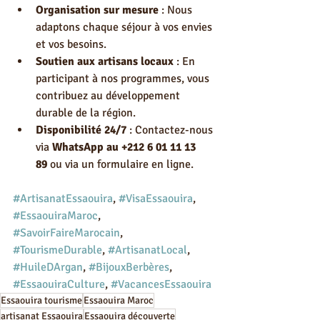
Organisation sur mesure
 : Nous 
adaptons chaque séjour à vos envies 
et vos besoins.
Soutien aux artisans locaux
 : En 
participant à nos programmes, vous 
contribuez au développement 
durable de la région.
Disponibilité 24/7
 : Contactez-nous 
via 
WhatsApp au +212 6 01 11 13 
89
 ou via un formulaire en ligne.
#ArtisanatEssaouira
, 
#VisaEssaouira
, 
#EssaouiraMaroc
, 
#SavoirFaireMarocain
, 
#TourismeDurable
, 
#ArtisanatLocal
, 
#HuileDArgan
, 
#BijouxBerbères
, 
#EssaouiraCulture
, 
#VacancesEssaouira
Essaouira tourisme
Essaouira Maroc
artisanat Essaouira
Essaouira découverte