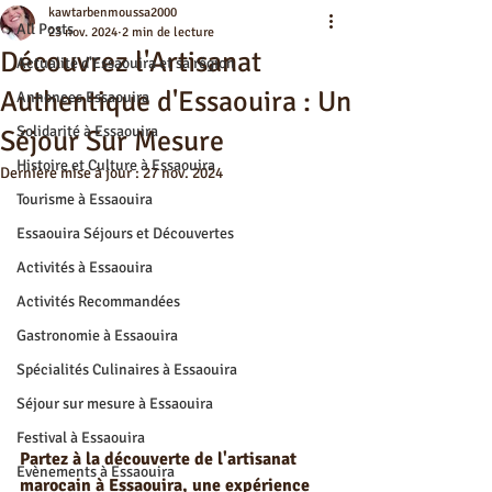
kawtarbenmoussa2000
All Posts
23 nov. 2024
2 min de lecture
Découvrez l'Artisanat
Actualité d'Essaouira et sa région
Authentique d'Essaouira : Un
Annonces Essaouira
Solidarité à Essaouira
Séjour Sur Mesure
Histoire et Culture à Essaouira
Dernière mise à jour :
27 nov. 2024
Tourisme à Essaouira
Essaouira Séjours et Découvertes
Activités à Essaouira
Activités Recommandées
Gastronomie à Essaouira
Spécialités Culinaires à Essaouira
Séjour sur mesure à Essaouira
Festival à Essaouira
Partez à la découverte de l'artisanat 
Evènements à Essaouira
marocain à Essaouira, une expérience 