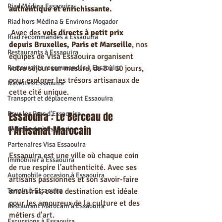
Riad Médina Essaouira
authentique et enrichissante.
Riad hors Médina & Environs Mogador
 Avec des 
vols directs à petit prix 
Riad recommandés à Essaouira
depuis Bruxelles, Paris et Marseille
, nos 
Restaurants à Essaouira
équipes de Visa Essaouira organisent 
votre séjour sur mesure, de 3 à 10 jours, 
Restaurants recommandés à Essaouira
pour explorer les trésors artisanaux de 
Navettes Essaouira
cette cité unique.
Transport et déplacement Essaouira
Essaouira : Le Berceau de 
Pour les Pros d'Essaouira
l’Artisanat Marocain
Lexique vie à Essaouira
Partenaires Visa Essaouira
Essaouira est une ville où chaque coin 
Immobilier à Essaouira
de rue respire l'authenticité. Avec ses 
Automobile occasion à Essaouira
artisans passionnés et son savoir-faire 
ancestral, cette destination est idéale 
Terrain à Essaouira
pour les amoureux de la culture et des 
Restaurant Marocain à Essaouira
métiers d’art.
Excursions à Essaouira