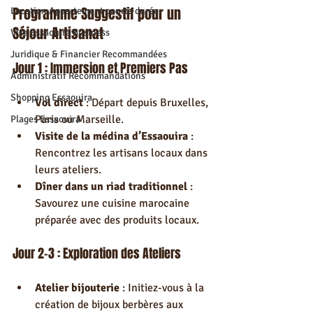
Programme Suggestif pour un 
Location Appartement courte durée
Séjour Artisanat
Visa Essaouira Business
Juridique & Financier Recommandées
Jour 1 : Immersion et Premiers Pas
Administratif Recommandations
Shopping Essaouira
Vol direct
 : Départ depuis Bruxelles, 
Paris ou Marseille.
Plages Essaouira
Visite de la médina d’Essaouira
 : 
Rencontrez les artisans locaux dans 
leurs ateliers.
Dîner dans un riad traditionnel
 : 
Savourez une cuisine marocaine 
préparée avec des produits locaux.
Jour 2-3 : Exploration des Ateliers
Atelier bijouterie
 : Initiez-vous à la 
création de bijoux berbères aux 