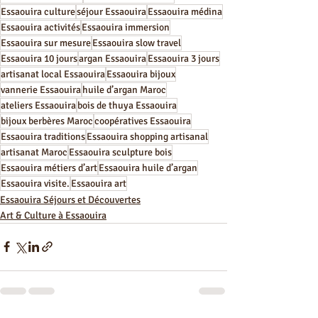
Essaouira culture
séjour Essaouira
Essaouira médina
Essaouira activités
Essaouira immersion
Essaouira sur mesure
Essaouira slow travel
Essaouira 10 jours
argan Essaouira
Essaouira 3 jours
artisanat local Essaouira
Essaouira bijoux
vannerie Essaouira
huile d’argan Maroc
ateliers Essaouira
bois de thuya Essaouira
bijoux berbères Maroc
coopératives Essaouira
Essaouira traditions
Essaouira shopping artisanal
artisanat Maroc
Essaouira sculpture bois
Essaouira métiers d’art
Essaouira huile d’argan
Essaouira visite.
Essaouira art
Essaouira Séjours et Découvertes
Art & Culture à Essaouira