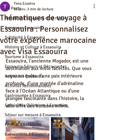
Tima Ezzahra
All Posts
31 janv.
3 min de lecture
Thématiques de voyage à
Actualité d'Essaouira et sa région
Essaouira : Personnalisez
Annonces Essaouira
Solidarité à Essaouira
votre expérience marocaine
Histoire et Culture à Essaouira
avec Visa Essaouira
Tourisme à Essaouira
Essaouira, l'ancienne Mogador, est une 
Essaouira Séjours et Découvertes
destination aux mille facettes. Que vous 
soyez en quête d'une paix intérieure 
Activités à Essaouira
profonde, d'une montée d'adrénaline 
Activités Recommandées
face à l'Océan Atlantique ou d'une 
Gastronomie à Essaouira
plongée fascinante dans l'histoire, la 
Spécialités Culinaires à Essaouira
ville offre des horizons infinis.
Séjour sur mesure à Essaouira
Festival à Essaouira
Evènements à Essaouira