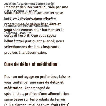
Location Appartement courte durée
Imaginez débuter votre journée par une 
Visa Essaouira Business
salutation au soleil sur une terrasse 
surplombant les vagues. Nos 
Juridique & Financier Recommandées
programmes de 
séjour bien-être et 
Administratif Recommandations
yoga
 sont conçus pour harmoniser le 
Shopping Essaouira
corps et l'esprit. Que vous soyez 
Plages Essaouira
débutant ou pratiquant avancé, nous 
sélectionnons des lieux inspirants 
propices à la déconnexion.
Cure de détox et méditation
Pour un nettoyage en profondeur, laissez-
vous tenter par une 
cure de détox et 
méditation
. Accompagné de 
spécialistes, profitez d'une alimentation 
saine basée sur les produits du terroir 
(huile d'argan, miel de thym, fruits frais) 