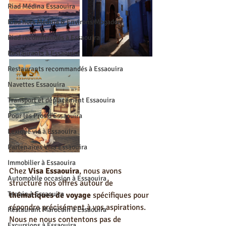
Riad Médina Essaouira
Riad hors Médina & Environs Mogador
Riad recommandés à Essaouira
Restaurants à Essaouira
Restaurants recommandés à Essaouira
Navettes Essaouira
Transport et déplacement Essaouira
Pour les Pros d'Essaouira
Lexique vie à Essaouira
Partenaires Visa Essaouira
Immobilier à Essaouira
Chez 
Visa Essaouira
, nous avons 
Automobile occasion à Essaouira
structuré nos offres autour de 
Terrain à Essaouira
thématiques de voyage
 spécifiques pour 
répondre précisément à vos aspirations. 
Restaurant Marocain à Essaouira
Nous ne nous contentons pas de 
Excursions à Essaouira