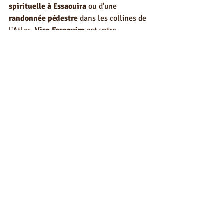
spirituelle à Essaouira
 ou d'une 
randonnée pédestre
 dans les collines de 
l'Atlas, 
Visa Essaouira
 est votre 
partenaire de confiance. Nos 
thématiques de voyage ne sont que des 
points de départ : nous les ajustons 
selon vos envies pour créer le séjour 
parfait.
Séjour Découverte : L'Essence 
d'Essaouira (4 Jours / 3 Nuits)
€550.00
Acheter