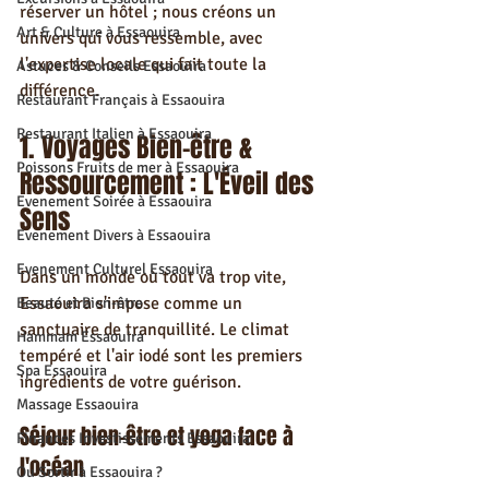
réserver un hôtel ; nous créons un 
Art & Culture à Essaouira
univers qui vous ressemble, avec 
l'expertise locale qui fait toute la 
Astuces & Conseils Essaouira
différence.
Restaurant Français à Essaouira
Restaurant Italien à Essaouira
1. Voyages Bien-être & 
Poissons Fruits de mer à Essaouira
Ressourcement : L'Éveil des 
Evenement Soirée à Essaouira
Sens
Evenement Divers à Essaouira
Evenement Culturel Essaouira
Dans un monde où tout va trop vite, 
Essaouira s'impose comme un 
Beauté et Bien-être
sanctuaire de tranquillité. Le climat 
Hammam Essaouira
tempéré et l'air iodé sont les premiers 
Spa Essaouira
ingrédients de votre guérison.
Massage Essaouira
Séjour bien-être et yoga face à 
Finances Investissements Essaouira
l'océan
Ou Sortir à Essaouira ?