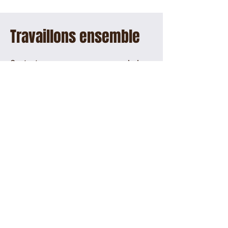
Travaillons ensemble
Contactez-nous pour que nous puissions
collaborer...
Prénom
Nom de famille
E-mail