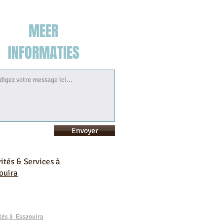
MEER
INFORMATIES
Envoyer
vités & Services à
ouira
ités à Essaouira