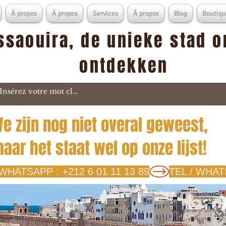
À propos
À propos
Services
À propos
Blog
Boutiqu
ssaouira, de unieke stad o
ontdekken
e zijn nog niet overal geweest,
aar het staat wel op onze lijst!