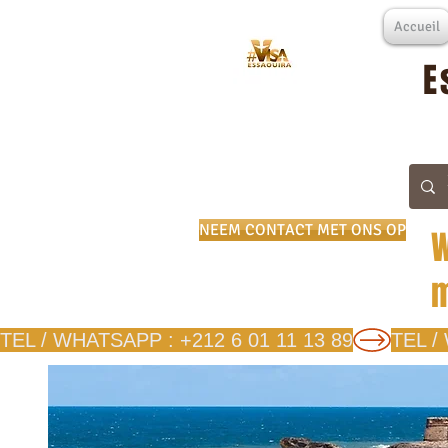
Accueil
E
NEEM CONTACT MET ONS OP
W
m
TEL / WHATSAPP : +212 6 01 11 13 89