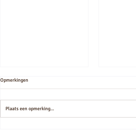
Opmerkingen
droomvilla
Plaats een opmerking...
Essaouira Gnaoua Festival
2024: opwindende