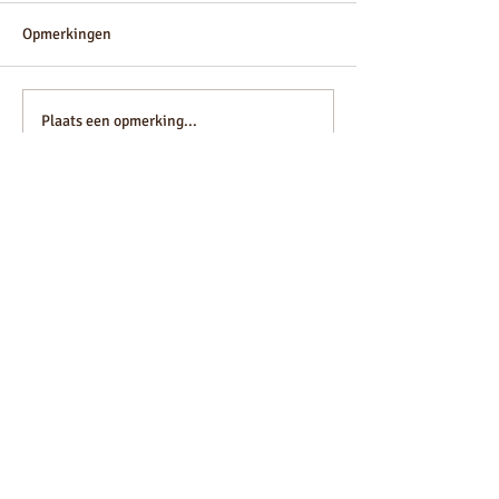
Opmerkingen
pensioen
Alibaba Oneindig
Plaats een opmerking...
VOLG ONS