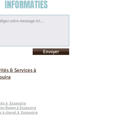
INFORMATIES
Envoyer
vités & Services à
ouira
ités à Essaouira
ion Buggy à Essaouira
e à cheval à Essaouira