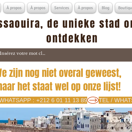
À propos
À propos
Services
À propos
Blog
Boutiqu
ssaouira, de unieke stad o
ontdekken
e zijn nog niet overal geweest,
aar het staat wel op onze lijst!