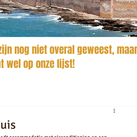
ijn nog niet overal geweest, maar
t wel op onze lijst!
uis