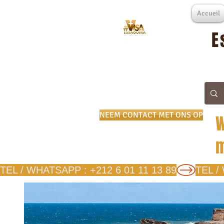
Accueil
E
NEEM CONTACT MET ONS OP
W
m
TEL / WHATSAPP : +212 6 01 11 13 89