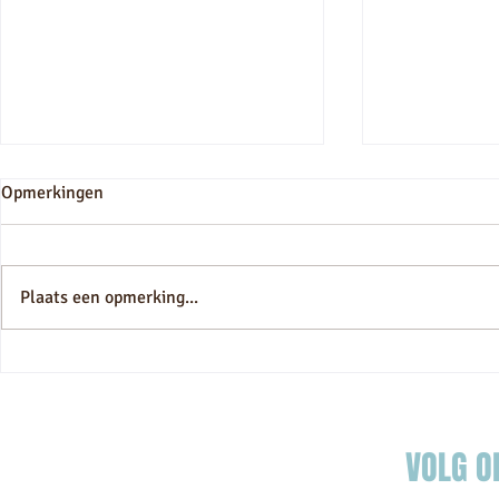
Opmerkingen
droomvilla
Plaats een opmerking...
Essaouira Gnaoua Festival
2024: opwindende
fusionconcerten in perspectief
VOLG O