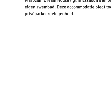
Marocain Dream House ligt in Essaouira en b
eigen zwembad. Deze accommodatie biedt toeg
privéparkeergelegenheid.