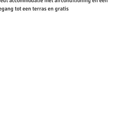
iedt accommodatie met airconditioning en een 
ang tot een terras en gratis 