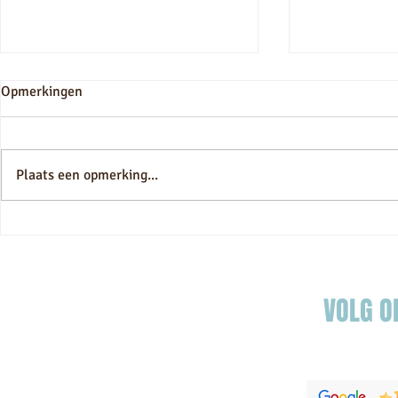
Opmerkingen
droomvilla
Plaats een opmerking...
Essaouira Gnaoua Festival
2024: opwindende
fusionconcerten in perspectief
VOLG O