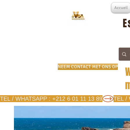
Accueil
E
NEEM CONTACT MET ONS OP
W
m
TEL / WHATSAPP : +212 6 01 11 13 89