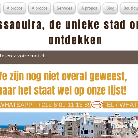
À propos
À propos
Services
À propos
Blog
Boutiqu
ssaouira, de unieke stad o
ontdekken
e zijn nog niet overal geweest,
aar het staat wel op onze lijst!