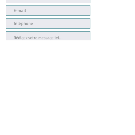
Envoyer
Juridische kennisgeving
Cookie beleid
Privacybeleid
Gebruiksvoorwaarden