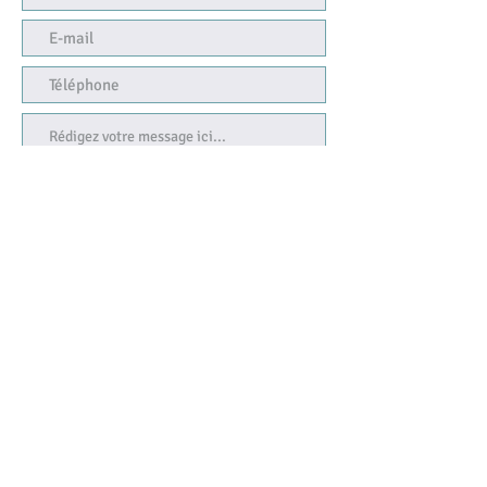
Envoyer
Juridische kennisgeving
Cookie beleid
Privacybeleid
Gebruiksvoorwaarden