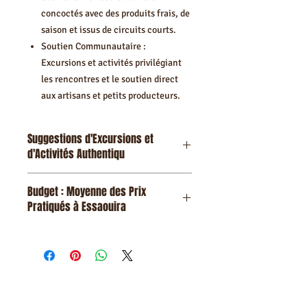
concoctés avec des produits frais, de
saison et issus de circuits courts.
Soutien Communautaire :
Excursions et activités privilégiant
les rencontres et le soutien direct
aux artisans et petits producteurs.
Suggestions d'Excursions et
d'Activités Authentiqu
Je vous connecte à l'authenticité
Budget : Moyenne des Prix
d'Essaouira et de sa région, vous ouvrant
Pratiqués à Essaouira
des portes que les touristes ne trouvent
pas seuls.
Le coût d'un séjour sur mesure de luxe
Catégorie
Activités
est variable en fonction du niveau de
Authentiques &
standing de l'hébergement et du nombre
Écoresponsables
d'activités privées sélectionnées.
À titre indicatif pour une prestation
SÍGANOS
Culture &
Visite Privée et
haut de gamme, entièrement organisée