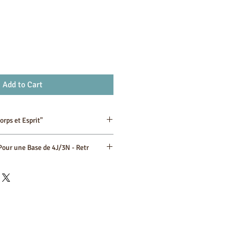
Add to Cart
orps et Esprit"
nalisable pour vos 4 jours, centrée
Pour une Base de 4J/3N - Retr
cette nature (type Retraite Yoga et
Thème /
Description
alité de l'encadrement, la sélection
Expérience Clé
(Focus Bien-
t le confort du Riad.
Être &
traite Yoga et Sérénité" (4J/3N) :
Spiritualité)
575 € par personne (selon les forfaits
Arrivée et
Transfert privé