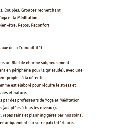
Ce prix inclut souvent
les cours de Yoga/Médi
es, Couples, Groupes recherchant
Postes de Dépense
Yoga et la Méditation.
(Estimation)
Bien-être, Repos, Reconfort.
Hébergement 3 nuit
(Riad authentique)
uxe de la Tranquillité)
Cours de Yoga Quoti
ans un Riad de charme soigneusement
(4 à 6 sessions)
nt en périphérie pour la quiétude), avec une
J2
Petit-Déjeuner Équil
nt propice à la détente.
me est élaboré pour réduire le stress et
Transferts A/R (À
uces et nature.
demander)
s par des professeurs de Yoga et Méditation
 (adaptées à tous les niveaux).
Soins Hammam/Mas
s, repas sains et planning gérés par nos soins,
r uniquement sur votre paix intérieure.