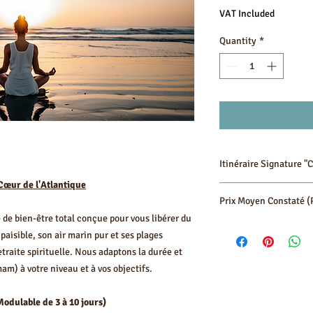
VAT Included
Quantity
*
Itinéraire Signature "C
 Cœur de l'Atlantique
Voici une trame person
Prix Moyen Constaté (
sur la reconnexion :
 de bien-être total conçue pour vous libérer du
Le prix d'un séjour de 
Jour
paisible, son air marin pur et ses plages
Sérénité) reflète la qu
retraite spirituelle. Nous adaptons la durée et
des lieux de pratique e
am) à votre niveau et à vos objectifs.
Exemple de Forfait "Re
Prix moyen constaté : 
répertoriés)
J1
Modulable de 3 à 10 jours)