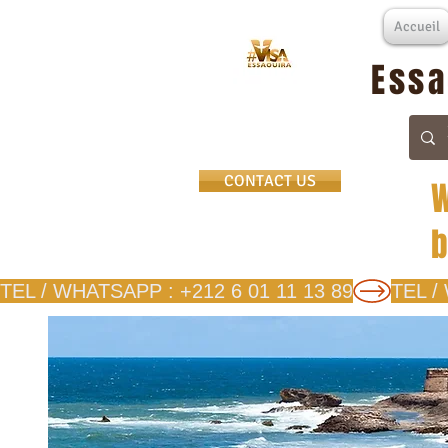
Accueil
Essa
CONTACT US
W
b
TEL / WHATSAPP : +212 6 01 11 13 89