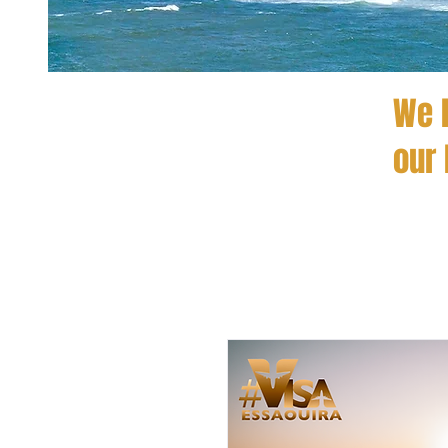
We h
our 