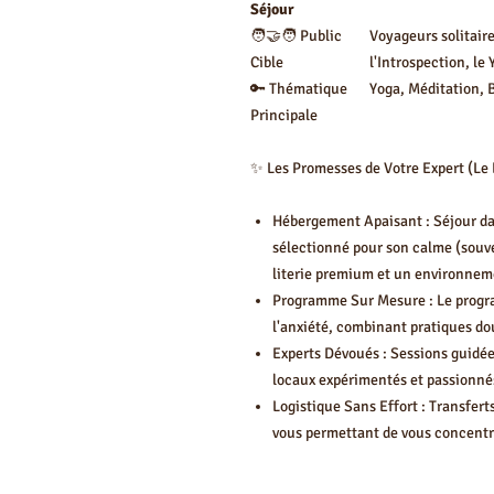
Séjour
🧑‍🤝‍🧑 Public
Voyageurs solitair
Cible
l'Introspection, le 
🔑 Thématique
Yoga, Méditation, 
Principale
✨ Les Promesses de Votre Expert (Le L
Hébergement Apaisant : Séjour d
sélectionné pour son calme (souve
literie premium et un environneme
Programme Sur Mesure : Le program
l'anxiété, combinant pratiques do
Experts Dévoués : Sessions guidée
locaux expérimentés et passionnés
Logistique Sans Effort : Transfert
vous permettant de vous concentre