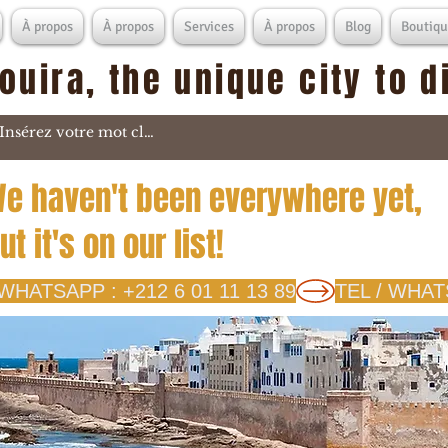
À propos
À propos
Services
À propos
Blog
Boutiqu
ouira, the unique city to 
e haven't been everywhere yet,
ut it's on our list!