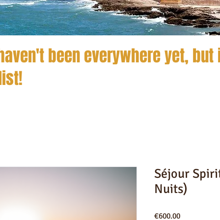
aven't been everywhere yet, but i
list!
Séjour Spiri
Nuits)
Price
€600.00