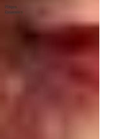
Plages
Essaouira