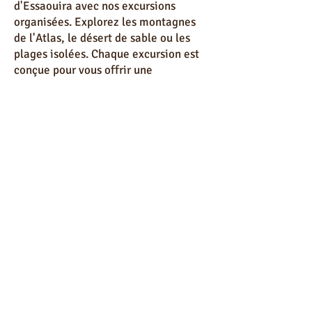
Partez à la découverte des environs
d'Essaouira avec nos excursions
organisées. Explorez les montagnes
de l'Atlas, le désert de sable ou les
plages isolées. Chaque excursion est
conçue pour vous offrir une
expérience inoubliable.
Les Meilleures Adresses " Blog Visa
Essaouira : Votre Guide Complet pour
Découvrir Essaouira "
Découvrez les meilleures adresses
d'Essaouira grâce à notre blog. Que ce
soit pour un dîner gastronomique, un
café pittoresque ou une galerie d'art,
nous vous guidons vers les endroits les
plus prisés et authentiques de la ville.