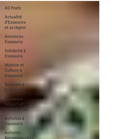
All Posts
Actualité
d'Essaouira
et sa région
Annonces
Essaouira
Solidarité à
Essaouira
Histoire et
Culture à
Essaouira
Tourisme à
Essaouira
Essaouira
Séjours et
Découvertes
Activités à
Essaouira
Activités
Recommandées