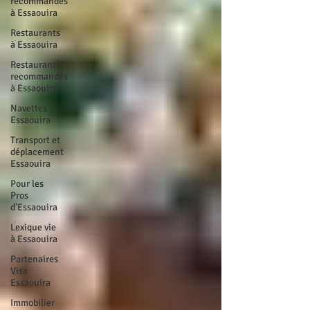
recommandés
à Essaouira
Restaurants
à Essaouira
Restaurants
recommandés
à Essaouira
Navettes
Essaouira
Transport et
déplacement
Essaouira
Pour les
Pros
d'Essaouira
Lexique vie
à Essaouira
Partenaires
Visa
Essaouira
Immobilier