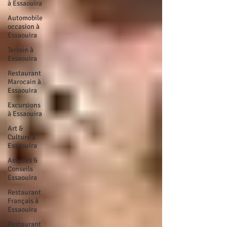
à Essaouira
Automobile
occasion à
Essaouira
Terrain à
Essaouira
Restaurant
Marocain à
Essaouira
Excursions
à Essaouira
Art &
Culture à
Essaouira
Astuces &
Conseils
Essaouira
Restaurant
Français à
Essaouira
Restaurant