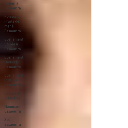
Italien à
Essaouira
Poissons
Fruits de
mer à
Essaouira
Evenement
Soirée à
Essaouira
Evenement
Divers à
Essaouira
Evenement
Culturel
Essaouira
Beauté et
Bien-être
Hammam
Essaouira
Spa
Essaouira