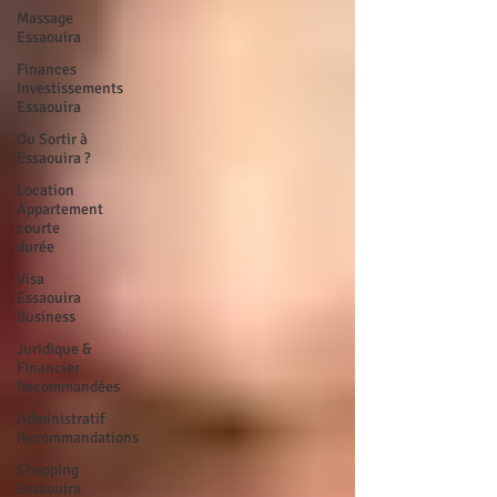
Massage
Essaouira
Finances
Investissements
Essaouira
Ou Sortir à
Essaouira ?
Location
Appartement
courte
durée
Visa
Essaouira
Business
Juridique &
Financier
Recommandées
Administratif
Recommandations
Shopping
Essaouira