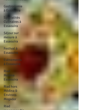
Gastronomie
à Essaouira
Spécialités
Culinaires à
Essaouira
Séjour sur
mesure à
Essaouira
Festival à
Essaouira
Evènements
à Essaouira
Riad
Médina
Essaouira
Riad hors
Médina &
Environs
Mogador
Riad