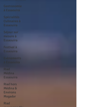
Gastronomie
à Essaouira
Spécialités
Culinaires à
Essaouira
Séjour sur
mesure à
Essaouira
Festival à
Essaouira
Evènements
à Essaouira
Riad
Médina
Essaouira
Riad hors
Médina &
Environs
Mogador
Riad