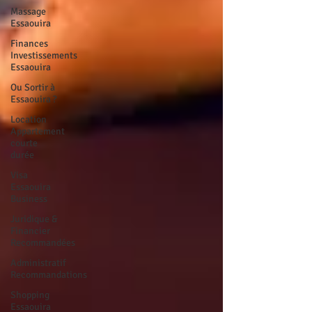
Massage
Essaouira
Finances
Investissements
Essaouira
Ou Sortir à
Essaouira ?
Location
Appartement
courte
durée
Visa
Essaouira
Business
Juridique &
Financier
Recommandées
Administratif
Recommandations
Shopping
Essaouira