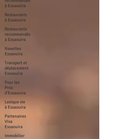
recommandés
à Essaouira
Restaurants
à Essaouira
Restaurants
recommandés
à Essaouira
Navettes
Essaouira
Transport et
déplacement
Essaouira
Pour les
Pros
d'Essaouira
Lexique vie
à Essaouira
Partenaires
Visa
Essaouira
Immobilier