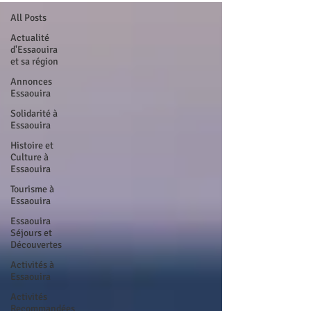
All Posts
Actualité
d'Essaouira
et sa région
Annonces
Essaouira
Solidarité à
Essaouira
Histoire et
Culture à
Essaouira
Tourisme à
Essaouira
Essaouira
Séjours et
Découvertes
Activités à
Essaouira
Activités
Recommandées