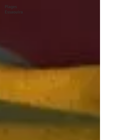
Plages
Essaouira