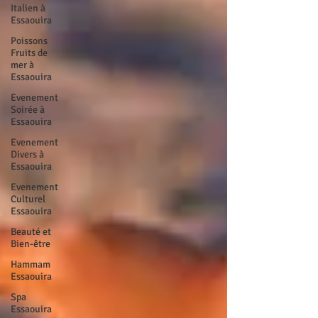
Italien à
Essaouira
Poissons
Fruits de
mer à
Essaouira
Evenement
Soirée à
Essaouira
Evenement
Divers à
Essaouira
Evenement
Culturel
Essaouira
Beauté et
Bien-être
Hammam
Essaouira
Spa
Essaouira