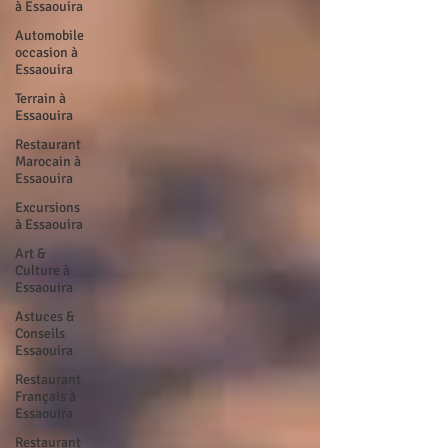
à Essaouira
Automobile
occasion à
Essaouira
Terrain à
Essaouira
Restaurant
Marocain à
Essaouira
Excursions
à Essaouira
Art &
Culture à
Essaouira
Astuces &
Conseils
Essaouira
Restaurant
Français à
Essaouira
Restaurant