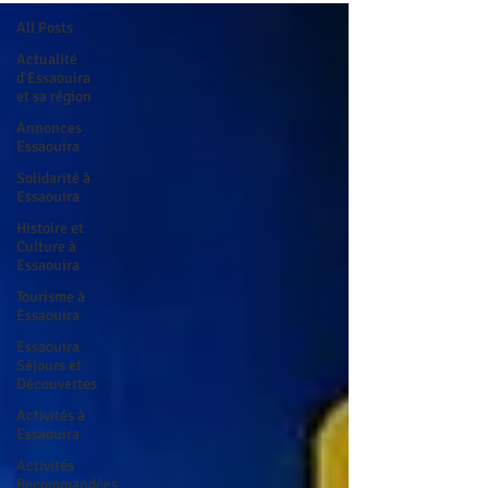
All Posts
Actualité
d'Essaouira
et sa région
Annonces
Essaouira
Solidarité à
Essaouira
Histoire et
Culture à
Essaouira
Tourisme à
Essaouira
Essaouira
Séjours et
Découvertes
Activités à
Essaouira
Activités
Recommandées