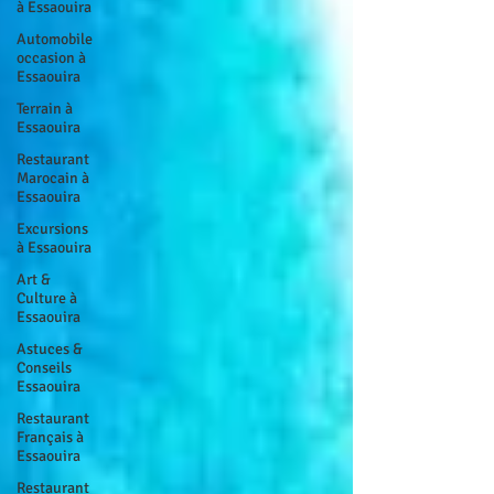
à Essaouira
Automobile
occasion à
Essaouira
Terrain à
Essaouira
Restaurant
Marocain à
Essaouira
Excursions
à Essaouira
Art &
Culture à
Essaouira
Astuces &
Conseils
Essaouira
Restaurant
Français à
Essaouira
Restaurant