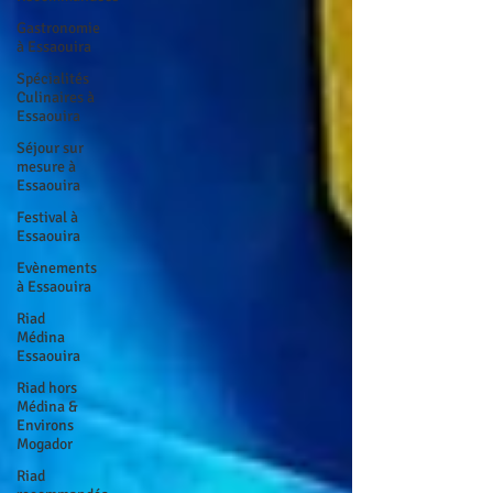
Gastronomie
à Essaouira
Spécialités
Culinaires à
Essaouira
Séjour sur
mesure à
Essaouira
Festival à
Essaouira
Evènements
à Essaouira
Riad
Médina
Essaouira
Riad hors
Médina &
Environs
Mogador
Riad