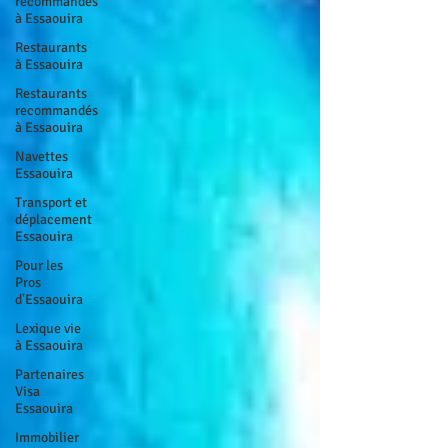
recommandés
à Essaouira
Restaurants
à Essaouira
Restaurants
recommandés
à Essaouira
Navettes
Essaouira
Transport et
déplacement
Essaouira
Pour les
Pros
d'Essaouira
Lexique vie
à Essaouira
Partenaires
Visa
Essaouira
Immobilier