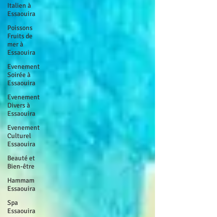
Italien à
Essaouira
Poissons
Fruits de
mer à
Essaouira
Evenement
Soirée à
Essaouira
Evenement
Divers à
Essaouira
Evenement
Culturel
Essaouira
Beauté et
Bien-être
Hammam
Essaouira
Spa
Essaouira