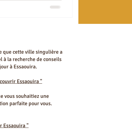
uira
ns à Essaouira
 que cette ville singulière a
l à la recherche de conseils
jour à Essaouira.
couvrir Essaouira "
ue vous souhaitiez une
ion parfaite pour vous.
r Essaouira "