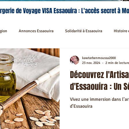
rgerie de Voyage VISA Essaouira : L'accès secret à M
égion
Annonces Essaouira
Solidarité à Essaouira
Histoire 
Séjours et Découvertes
Activités à Essaouira
Activités Recom
kawtarbenmoussa2000
23 nov. 2024
2 min de lectur
Découvrez l'Artis
lités Culinaires à Essaouira
Séjour sur mesure à Essaouira
Fest
d'Essaouira : Un 
Vivez une immersion dans l’a
édina Essaouira
Riad hors Médina & Environs Mogador
Riad rec
d’Essaouira
rants recommandés à Essaouira
Navettes Essaouira
Transport 