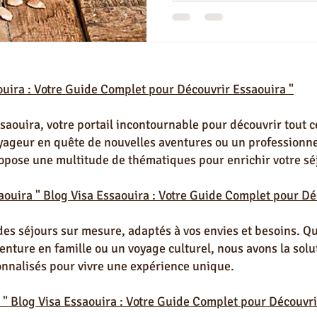
e vie à Essaouira
Partenaires Visa Essaouira
Immobilier à Essao
ouira : Votre Guide Complet pour Découvrir Essaouira "
Terrain à Essaouira
Restaurant Marocain à Essaouira
Excursio
aouira, votre portail incontournable pour découvrir tout ce
oyageur en quête de nouvelles aventures ou un professionne
es & Conseils Essaouira
opose une multitude de thématiques pour enrichir votre sé
aouira " Blog Visa Essaouira : Votre Guide Complet pour Dé
des séjours sur mesure, adaptés à vos envies et besoins. Q
ture en famille ou un voyage culturel, nous avons la solut
onnalisés pour vivre une expérience unique.
 " Blog Visa Essaouira : Votre Guide Complet pour Découvri