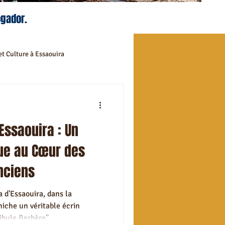
ogador.
et Culture à Essaouira
mandées
Essaouira : Un
ival à Essaouira
ue au Cœur des
nciens
ommandés à Essaouira
 d'Essaouira, dans la
niche un véritable écrin
et déplacement Essaouira
 Fibule Berbère"