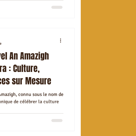
uira
ns à Essaouira
e
vel An Amazigh
a : Culture,
ices sur Mesure
Amazigh, connu sous le nom de
unique de célébrer la culture