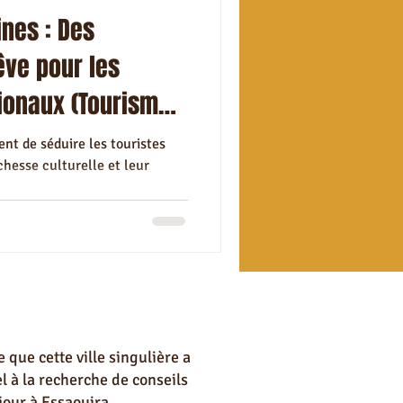
ines : Des
êve pour les
tionaux (Tourisme
nt de séduire les touristes
chesse culturelle et leur
 que cette ville singulière a
l à la recherche de conseils
jour à Essaouira.