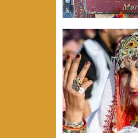
Pour les Pros d'Essaouira
Lexiqu
Automobile occasion à Essaouira
Art & Culture à Essaouira
Astuc