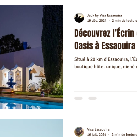
Jack by Visa Essaouira
19 déc. 2024
2 min de lectur
Découvrez l’Écrin
Oasis à Essaouira
Situé à 20 km d’Essaouira, l’
boutique hôtel unique, niché 
Visa Essaouira
16 juil. 2024
2 min de lectur