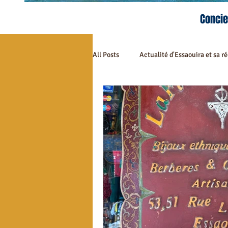
Concie
All Posts
Actualité d'Essaouira et sa r
Tourisme à Essaouira
Essaouira 
Gastronomie à Essaouira
Spécia
Evènements à Essaouira
Riad M
Restaurants à Essaouira
Restau