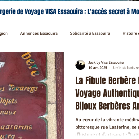
rgerie de Voyage VISA Essaouira : L'accès secret à M
égion
Annonces Essaouira
Solidarité à Essaouira
Histoire 
Séjours et Découvertes
Activités à Essaouira
Activités Recom
Jack by Visa Essaouira
10 avr. 2025
4 min de lecture
La Fibule Berbère 
lités Culinaires à Essaouira
Séjour sur mesure à Essaouira
Fest
Voyage Authentiq
Bijoux Berbères A
édina Essaouira
Riad hors Médina & Environs Mogador
Riad rec
Au cœur de la vibrante médina
pittoresque rue Laaterine, se 
rants recommandés à Essaouira
Navettes Essaouira
Transport 
d'histoire et d'artisanat : "La