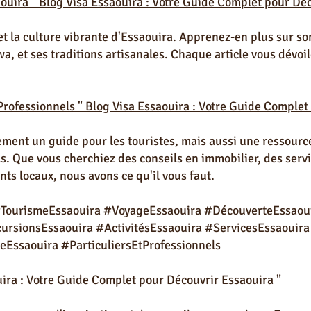
saouira " Blog Visa Essaouira : Votre Guide Complet pour Dé
 et la culture vibrante d'Essaouira. Apprenez-en plus sur so
a, et ses traditions artisanales. Chaque article vous dévoi
 Professionnels "
Blog Visa Essaouira : Votre Guide Complet
ement un guide pour les touristes, mais aussi une ressourc
ls. Que vous cherchiez des conseils en immobilier, des ser
ts locaux, nous avons ce qu'il vous faut.
#TourismeEssaouira #VoyageEssaouira #DécouverteEssaou
rsionsEssaouira #ActivitésEssaouira #ServicesEssaouira
eEssaouira #ParticuliersEtProfessionnels
ira : Votre Guide Complet pour Découvrir Essaouira "