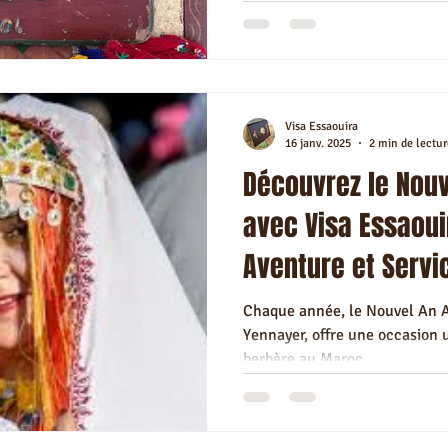
e vie à Essaouira
Partenaires Visa Essaouira
Immobilier à Essao
Visa Essaouira
Terrain à Essaouira
Restaurant Marocain à Essaouira
Excursio
16 janv. 2025
2 min de lectur
Découvrez le Nou
avec Visa Essaouir
es & Conseils Essaouira
Aventure et Serv
Chaque année, le Nouvel An 
Yennayer, offre une occasion 
berbère au Maroc....