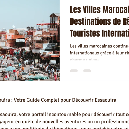
Les Villes Maroca
Destinations de R
Touristes Interna
Maroc)
Les villes marocaines continue
internationaux grâce à leur ri
charme unique.
ouira : Votre Guide Complet pour Découvrir Essaouira "
aouira, votre portail incontournable pour découvrir tout ce
oyageur en quête de nouvelles aventures ou un professionne
opose une multitude de thématiques pour enrichir votre sé