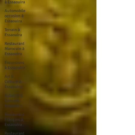
à Essaouira
Automobile
occasion à
Essaouira
Terrain à
Essaouira
Restaurant
Marocain à
Essaouira
Excursions
à Essaouira
Art &
Culture à
Essaouira
Astuces &
Conseils
Essaouira
Restaurant
Français à
Essaouira
Restaurant