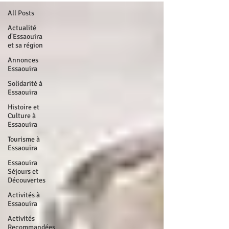
All Posts
Actualité
d'Essaouira
et sa région
Annonces
Essaouira
Solidarité à
Essaouira
Histoire et
Culture à
Essaouira
Tourisme à
Essaouira
Essaouira
Séjours et
Découvertes
Activités à
Essaouira
Activités
Recommandées