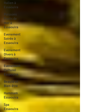
Italien à
Essaouira
Poissons
Fruits de
mer à
Essaouira
Evenement
Soirée à
Essaouira
Evenement
Divers à
Essaouira
Evenement
Culturel
Essaouira
Beauté et
Bien-être
Hammam
Essaouira
Spa
Essaouira