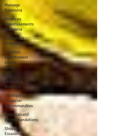
Massage
Essaouira
Finances
Investissements
Essaouira
Ou Sortir à
Essaouira ?
Location
Appartement
courte
durée
Visa
Essaouira
Business
Juridique &
Financier
Recommandées
Administratif
Recommandations
Shopping
Essaouira