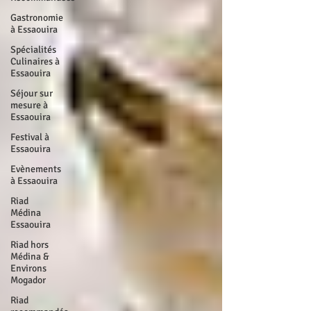
Gastronomie
à Essaouira
Spécialités
Culinaires à
Essaouira
Séjour sur
mesure à
Essaouira
Festival à
Essaouira
Evènements
à Essaouira
Riad
Médina
Essaouira
Riad hors
Médina &
Environs
Mogador
Riad