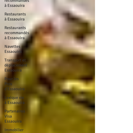
recommandés
à Essaouira
Restaurants
à Essaouira
Restaurants
recommandés
à Essaouira
Navettes
Essaouira
Transport et
déplacement
Essaouira
Pour les
Pros
d'Essaouira
Lexique vie
à Essaouira
Partenaires
Visa
Essaouira
Immobilier