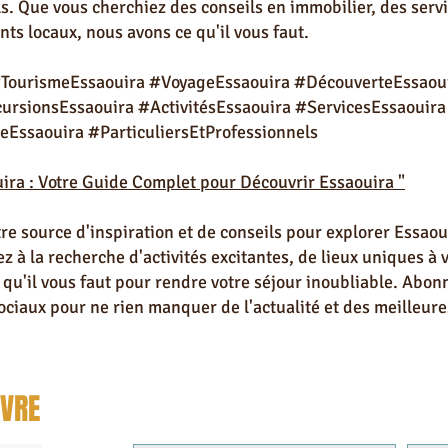
ls. Que vous cherchiez des conseils en immobilier, des ser
ts locaux, nous avons ce qu'il vous faut.
#TourismeEssaouira #VoyageEssaouira #DécouverteEssaou
rsionsEssaouira #ActivitésEssaouira #ServicesEssaouira
eEssaouira #ParticuliersEtProfessionnels
ira : Votre Guide Complet pour Découvrir Essaouira "
tre source d'inspiration et de conseils pour explorer Essa
 à la recherche d'activités excitantes, de lieux uniques à v
 qu'il vous faut pour rendre votre séjour inoubliable. Abon
ociaux pour ne rien manquer de l'actualité et des meilleur
IVRE