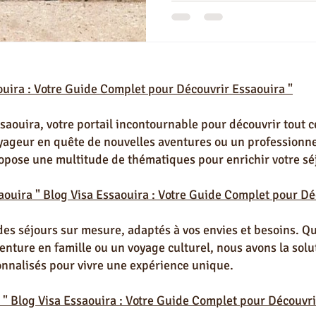
e vie à Essaouira
Partenaires Visa Essaouira
Immobilier à Essao
ouira : Votre Guide Complet pour Découvrir Essaouira "
Terrain à Essaouira
Restaurant Marocain à Essaouira
Excursio
aouira, votre portail incontournable pour découvrir tout ce
oyageur en quête de nouvelles aventures ou un professionne
es & Conseils Essaouira
opose une multitude de thématiques pour enrichir votre sé
aouira " Blog Visa Essaouira : Votre Guide Complet pour Dé
des séjours sur mesure, adaptés à vos envies et besoins. Q
ture en famille ou un voyage culturel, nous avons la solut
onnalisés pour vivre une expérience unique.
 " Blog Visa Essaouira : Votre Guide Complet pour Découvri