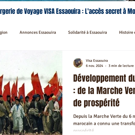
rgerie de Voyage VISA Essaouira : L'accès secret à M
égion
Annonces Essaouira
Solidarité à Essaouira
Histoire 
Séjours et Découvertes
Activités à Essaouira
Activités Recom
Visa Essaouira
6 nov. 2024
3 min de lecture
Développement d
lités Culinaires à Essaouira
Séjour sur mesure à Essaouira
Fest
: de la Marche Ve
de prospérité
édina Essaouira
Riad hors Médina & Environs Mogador
Riad rec
Depuis la Marche Verte du 6 
marocain a connu une transfo
rants recommandés à Essaouira
Navettes Essaouira
Transport 
prospérité.