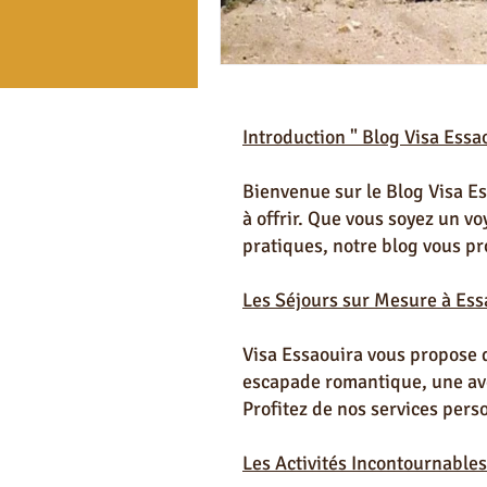
Pour les Pros d'Essaouira
Lexiqu
Introduction " Blog Visa Essa
Automobile occasion à Essaouira
Bienvenue sur le Blog Visa Ess
à offrir. Que vous soyez un v
Art & Culture à Essaouira
Astuc
pratiques, notre blog vous pr
Les Séjours sur Mesure à Ess
Visa Essaouira vous propose 
escapade romantique, une aven
Profitez de nos services pers
Les Activités Incontournables