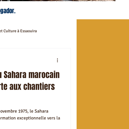
ogador.
et Culture à Essaouira
mandées
u Sahara marocain
ival à Essaouira
rte aux chantiers
ommandés à Essaouira
novembre 1975, le Sahara
rmation exceptionnelle vers la
et déplacement Essaouira