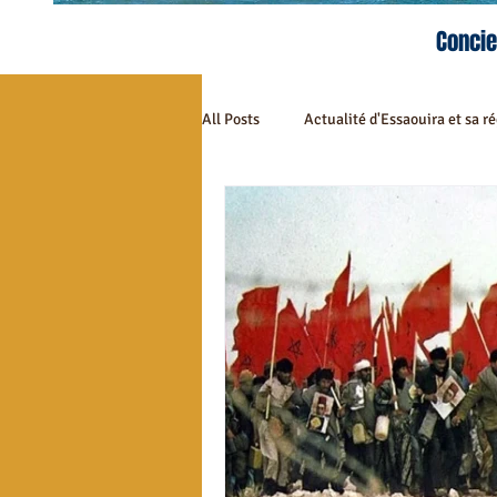
Concie
All Posts
Actualité d'Essaouira et sa r
Tourisme à Essaouira
Essaouira 
Gastronomie à Essaouira
Spécia
Evènements à Essaouira
Riad M
Restaurants à Essaouira
Restau