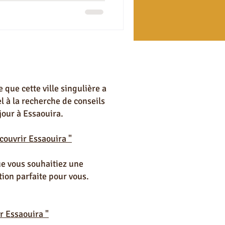
uira
ns à Essaouira
 que cette ville singulière a
l à la recherche de conseils
jour à Essaouira.
couvrir Essaouira "
ue vous souhaitiez une
ion parfaite pour vous.
r Essaouira "