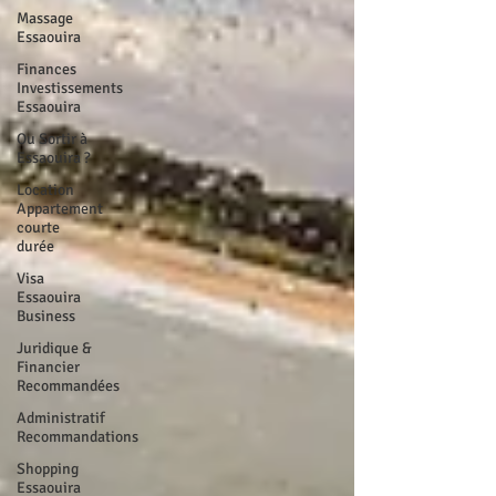
Massage
Essaouira
Finances
Investissements
Essaouira
Ou Sortir à
Essaouira ?
Location
Appartement
courte
durée
Visa
Essaouira
Business
Juridique &
Financier
Recommandées
Administratif
Recommandations
Shopping
Essaouira