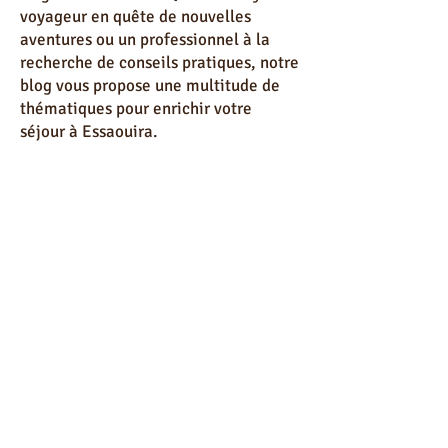
Bienvenue sur le Blog Visa Essaouira,
votre portail incontournable pour
découvrir tout ce que cette ville
singulière a à offrir. Que vous soyez un
voyageur en quête de nouvelles
aventures ou un professionnel à la
recherche de conseils pratiques, notre
blog vous propose une multitude de
thématiques pour enrichir votre
séjour à Essaouira.
Les Séjours sur Mesure à Essaouira "
Blog Visa Essaouira : Votre Guide
Complet pour Découvrir Essaouira "
Visa Essaouira vous propose des
séjours sur mesure, adaptés à vos
envies et besoins. Que vous souhaitiez
une escapade romantique, une