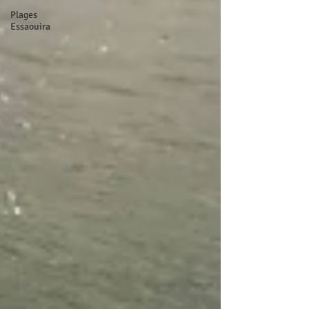
Plages
Essaouira