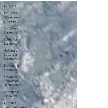
All Posts
Actualité
d'Essaouira
et sa région
Annonces
Essaouira
Solidarité à
Essaouira
Histoire et
Culture à
Essaouira
Tourisme à
Essaouira
Essaouira
Séjours et
Découvertes
Activités à
Essaouira
Activités
Recommandées