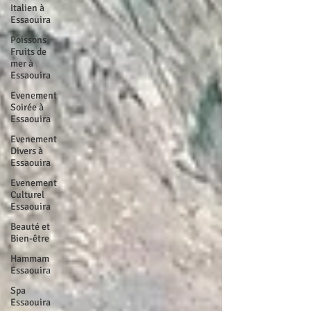
Italien à
Essaouira
Poissons
Fruits de
mer à
Essaouira
Evenement
Soirée à
Essaouira
Evenement
Divers à
Essaouira
Evenement
Culturel
Essaouira
Beauté et
Bien-être
Hammam
Essaouira
Spa
Essaouira