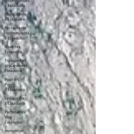
recommandés
à Essaouira
Restaurants
à Essaouira
Restaurants
recommandés
à Essaouira
Navettes
Essaouira
Transport et
déplacement
Essaouira
Pour les
Pros
d'Essaouira
Lexique vie
à Essaouira
Partenaires
Visa
Essaouira
Immobilier