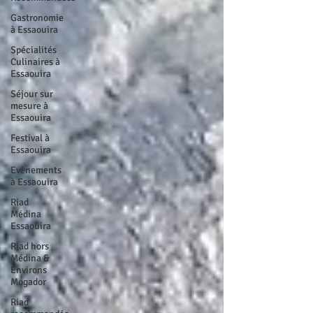
Gastronomie
à Essaouira
Spécialités
Culinaires à
Essaouira
Séjour sur
mesure à
Essaouira
Festival à
Essaouira
Evènements
à Essaouira
Riad
Médina
Essaouira
Riad hors
Médina &
Environs
Mogador
Riad