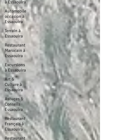
à Essaouira
Automobile
occasion à
Essaouira
Terrain à
Essaouira
Restaurant
Marocain à
Essaouira
Excursions
à Essaouira
Art &
Culture à
Essaouira
Astuces &
Conseils
Essaouira
Restaurant
Français à
Essaouira
Restaurant