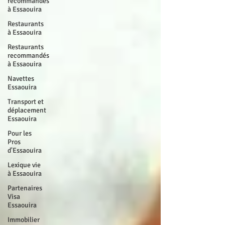
recommandés
à Essaouira
Restaurants
à Essaouira
Restaurants
recommandés
à Essaouira
Navettes
Essaouira
Transport et
déplacement
Essaouira
Pour les
Pros
d'Essaouira
Lexique vie
à Essaouira
Partenaires
Visa
Essaouira
Immobilier