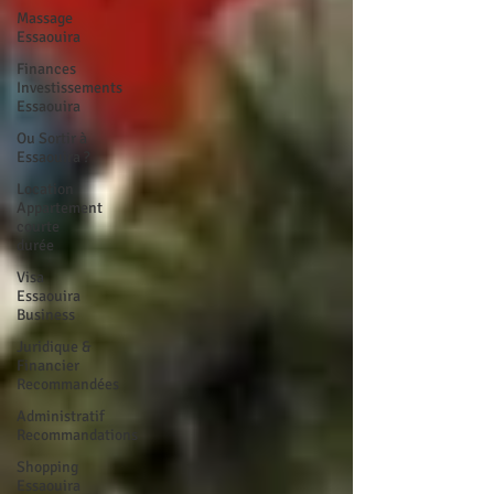
Massage
Essaouira
Finances
Investissements
Essaouira
Ou Sortir à
Essaouira ?
Location
Appartement
courte
durée
Visa
Essaouira
Business
Juridique &
Financier
Recommandées
Administratif
Recommandations
Shopping
Essaouira