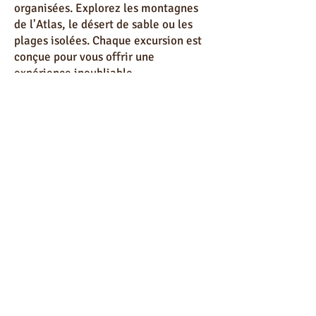
Partez à la découverte des environs
d'Essaouira avec nos excursions
organisées. Explorez les montagnes
de l'Atlas, le désert de sable ou les
plages isolées. Chaque excursion est
conçue pour vous offrir une
expérience inoubliable.
Les Meilleures Adresses " Blog Visa
Essaouira : Votre Guide Complet pour
Découvrir Essaouira "
Découvrez les meilleures adresses
d'Essaouira grâce à notre blog. Que ce
soit pour un dîner gastronomique, un
café pittoresque ou une galerie d'art,
nous vous guidons vers les endroits les
plus prisés et authentiques de la ville.