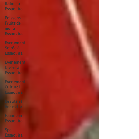
Italien à
Essaouira
Poissons
Fruits de
mer à
Essaouira
Evenement
Soirée à
Essaouira
Evenement
Divers à
Essaouira
Evenement
Culturel
Essaouira
Beauté et
Bien-être
Hammam
Essaouira
Spa
Essaouira