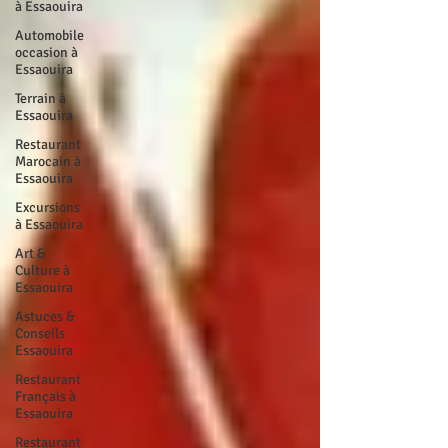
à Essaouira
Automobile
occasion à
Essaouira
Terrain à
Essaouira
Restaurant
Marocain à
Essaouira
Excursions
à Essaouira
Art &
Culture à
Essaouira
Astuces &
Conseils
Essaouira
Restaurant
Français à
Essaouira
Restaurant