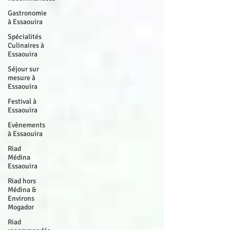
Gastronomie
à Essaouira
Spécialités
Culinaires à
Essaouira
Séjour sur
mesure à
Essaouira
Festival à
Essaouira
Evènements
à Essaouira
Riad
Médina
Essaouira
Riad hors
Médina &
Environs
Mogador
Riad