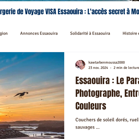
rgerie de Voyage VISA Essaouira : L'accès secret à M
égion
Annonces Essaouira
Solidarité à Essaouira
Histoire 
Séjours et Découvertes
Activités à Essaouira
Activités Recom
kawtarbenmoussa2000
23 nov. 2024
2 min de lectur
Essaouira : Le Pa
lités Culinaires à Essaouira
Séjour sur mesure à Essaouira
Fest
Photographe, Entr
Couleurs
édina Essaouira
Riad hors Médina & Environs Mogador
Riad rec
Couchers de soleil dorés, ruel
sauvages ...
rants recommandés à Essaouira
Navettes Essaouira
Transport 