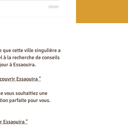
uira
ns à Essaouira
 que cette ville singulière a
l à la recherche de conseils
jour à Essaouira.
couvrir Essaouira "
ue vous souhaitiez une
ion parfaite pour vous.
r Essaouira "