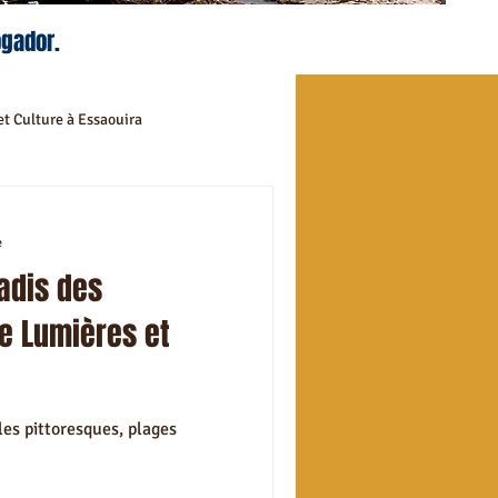
ogador.
et Culture à Essaouira
mandées
e
radis des
ival à Essaouira
e Lumières et
ommandés à Essaouira
les pittoresques, plages
et déplacement Essaouira