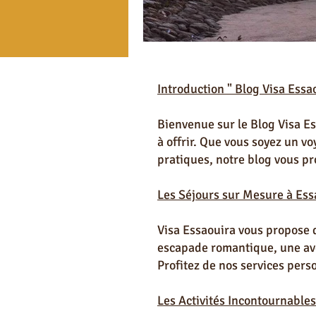
Pour les Pros d'Essaouira
Lexiqu
Introduction " Blog Visa Essa
Automobile occasion à Essaouira
Bienvenue sur le Blog Visa Ess
à offrir. Que vous soyez un v
Art & Culture à Essaouira
Astuc
pratiques, notre blog vous pr
Les Séjours sur Mesure à Ess
Visa Essaouira vous propose 
escapade romantique, une aven
Profitez de nos services pers
Les Activités Incontournables