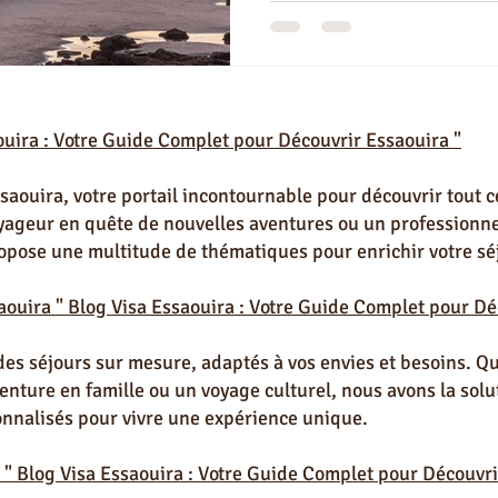
e vie à Essaouira
Partenaires Visa Essaouira
Immobilier à Essao
ouira : Votre Guide Complet pour Découvrir Essaouira "
Terrain à Essaouira
Restaurant Marocain à Essaouira
Excursio
aouira, votre portail incontournable pour découvrir tout ce
oyageur en quête de nouvelles aventures ou un professionne
es & Conseils Essaouira
opose une multitude de thématiques pour enrichir votre sé
aouira " Blog Visa Essaouira : Votre Guide Complet pour Dé
des séjours sur mesure, adaptés à vos envies et besoins. Q
ture en famille ou un voyage culturel, nous avons la solut
onnalisés pour vivre une expérience unique.
 " Blog Visa Essaouira : Votre Guide Complet pour Découvri