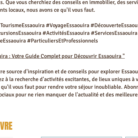
ls. Que vous cherchiez des conseils en immobilier, des ser
ts locaux, nous avons ce qu'il vous faut.
#TourismeEssaouira #VoyageEssaouira #DécouverteEssaou
rsionsEssaouira #ActivitésEssaouira #ServicesEssaouira
eEssaouira #ParticuliersEtProfessionnels
ira : Votre Guide Complet pour Découvrir Essaouira "
tre source d'inspiration et de conseils pour explorer Essa
 à la recherche d'activités excitantes, de lieux uniques à v
 qu'il vous faut pour rendre votre séjour inoubliable. Abon
ociaux pour ne rien manquer de l'actualité et des meilleur
IVRE