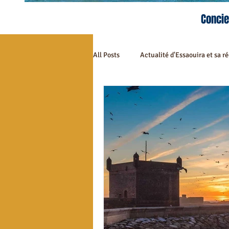
Concie
All Posts
Actualité d'Essaouira et sa r
Tourisme à Essaouira
Essaouira 
Gastronomie à Essaouira
Spécia
Evènements à Essaouira
Riad M
Restaurants à Essaouira
Restau