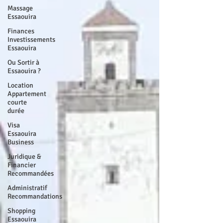
Massage
Essaouira
Finances
Investissements
Essaouira
Ou Sortir à
Essaouira ?
Location
Appartement
courte
durée
Visa
Essaouira
Business
Juridique &
Financier
Recommandées
Administratif
Recommandations
Shopping
Essaouira