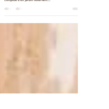
Votre Havre de Paix
Nichée au cœur d'un environnement paisible, cette
maison Beldi offre un cadre de vie idyllique. Elle se
compose d'un jardin luxuriant...