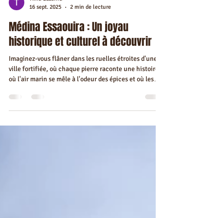
Tima Ezzahra
16 sept. 2025
2 min de lecture
Médina Essaouira : Un joyau
historique et culturel à découvrir
Imaginez-vous flâner dans les ruelles étroites d'une
ville fortifiée, où chaque pierre raconte une histoire,
où l'air marin se mêle à l'odeur des épices et où les
couleurs vives des volets bleus contrastent avec le
blanc des murs. Plus de 85% des voyageurs ignorent
que la médina d'Essaouira est inscrite au patrimoine
mondial de l'UNESCO depuis 2001, faisant d'elle un
site exceptionnel à ne pas manquer lors de votre
séjour à Essaouira