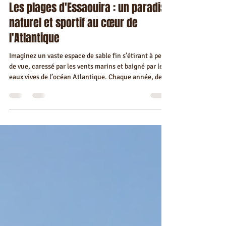
Tima Ezzahra
21 déc. 2025
3 min de lecture
Les plages d'Essaouira : un paradis
naturel et sportif au cœur de
l'Atlantique
Imaginez un vaste espace de sable fin s’étirant à perte
de vue, caressé par les vents marins et baigné par les
eaux vives de l’océan Atlantique. Chaque année, des
milliers de voyageurs, qu’ils soient touristes, familles
ou couples, choisissent Essaouira pour la diversité de
ses plages, où le calme et la nature sauvage côtoient
les sports de glisse les plus exaltants. Avec Visa
Essaouira, expert en découverte locale, partez à la
conquête des plages d’Essaouira,