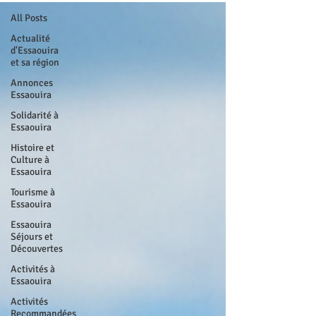
All Posts
Actualité
d'Essaouira
et sa région
Annonces
Essaouira
Solidarité à
Essaouira
Histoire et
Culture à
Essaouira
Tourisme à
Essaouira
Essaouira
Séjours et
Découvertes
Activités à
Essaouira
Activités
Recommandées