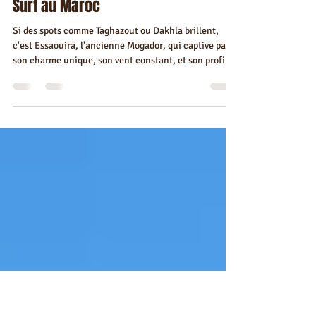
Jack by Visa Essaouira
28 oct. 2025
7 min de lecture
🏄‍♂️ Essaouira, l'Étoile du Spot de
Surf au Maroc
Si des spots comme Taghazout ou Dakhla brillent,
c'est Essaouira, l'ancienne Mogador, qui captive par
son charme unique, son vent constant, et son profil
idéal pour une expérience de surf enrichissante et
accessible.