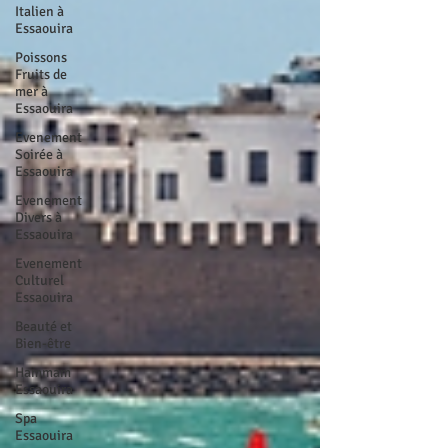
Italien à
Essaouira
Poissons
Fruits de
mer à
Essaouira
Evenement
Soirée à
Essaouira
Evenement
Divers à
Essaouira
Evenement
Culturel
Essaouira
Beauté et
Bien-être
Hammam
Essaouira
Spa
Essaouira