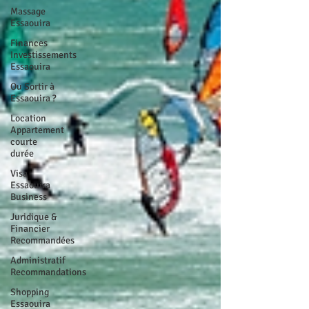
Massage
Essaouira
Finances
Investissements
Essaouira
Ou Sortir à
Essaouira ?
Location
Appartement
courte
durée
Visa
Essaouira
Business
Juridique &
Financier
Recommandées
Administratif
Recommandations
Shopping
Essaouira