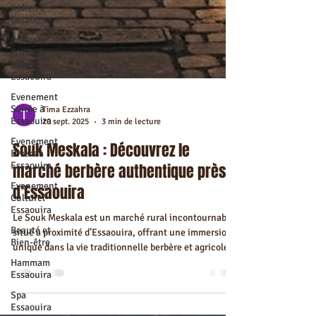
Italien à
Essaouira
Poissons
Fruits de
mer à
Essaouira
Evenement
Soirée à
Essaouira
Evenement
Tima Ezzahra
Divers à
20 sept. 2025
3 min de lecture
Essaouira
Evenement
Souk Meskala : Découvrez le
Culturel
marché berbère authentique près
Essaouira
d’Essaouira
Beauté et
Bien-être
Le Souk Meskala est un marché rural incontournable
Hammam
Essaouira
situé à proximité d’Essaouira, offrant une immersion
unique dans la vie traditionnelle berbère et agricole
Spa
de la région. Ce marché agricole regorge de produits
Essaouira