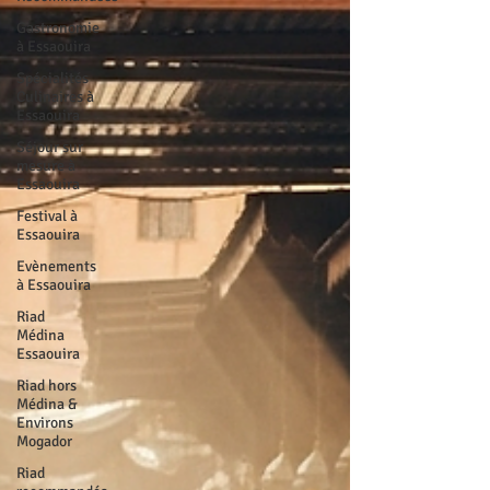
Gastronomie
à Essaouira
Spécialités
Culinaires à
Essaouira
Séjour sur
mesure à
Essaouira
Festival à
Essaouira
Evènements
à Essaouira
Riad
Médina
Essaouira
Riad hors
Médina &
Environs
Mogador
Riad