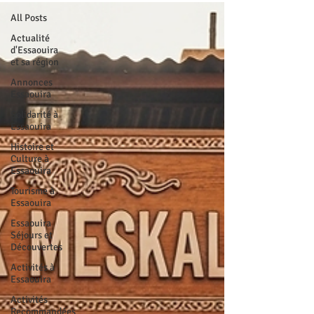
All Posts
Actualité
d'Essaouira
et sa région
Annonces
Essaouira
Solidarité à
Essaouira
Histoire et
Culture à
Essaouira
Tourisme à
Essaouira
Essaouira
Séjours et
Découvertes
Activités à
Essaouira
Activités
Recommandées