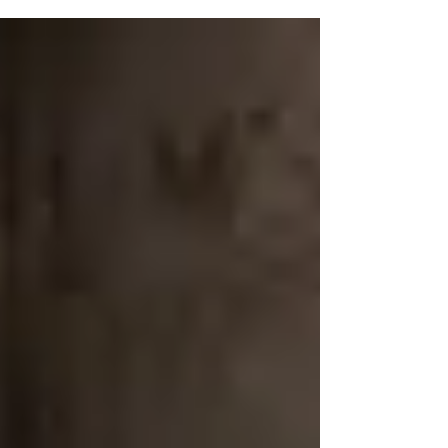
et durables
Imaginez repartir d'Essaouira avec un trésor
authentique, un souvenir chargé d'âme et de
traditions. Que vous soyez en famille ou en couple,
choisir le souvenir parfait peut transformer vos
vacances en une expérience mémorable et durable.
Visa Essaouira, expert local en souvenirs uniques,
vous guide pour dénicher les trésors d'Essaouira à
rapporter chez vous.