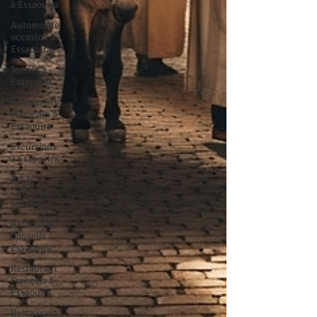
à Essaouira
Automobile
occasion à
Essaouira
Terrain à
Essaouira
Restaurant
Marocain à
Essaouira
Excursions
à Essaouira
Art &
Culture à
Essaouira
Astuces &
Conseils
Essaouira
Restaurant
Français à
Essaouira
Restaurant