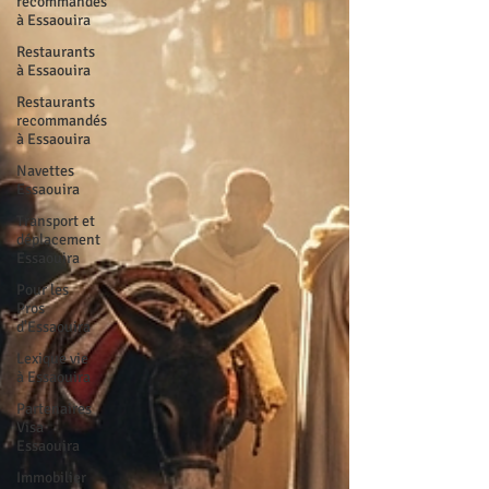
recommandés
à Essaouira
Restaurants
à Essaouira
Restaurants
recommandés
à Essaouira
Navettes
Essaouira
Transport et
déplacement
Essaouira
Pour les
Pros
d'Essaouira
Lexique vie
à Essaouira
Partenaires
Visa
Essaouira
Immobilier