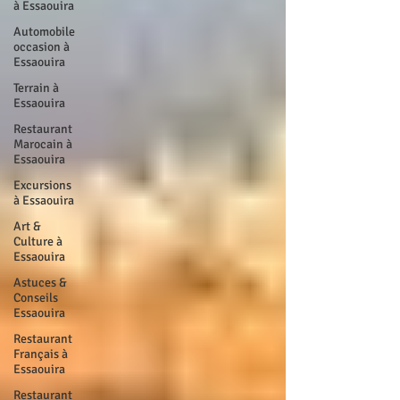
à Essaouira
Automobile
occasion à
Essaouira
Terrain à
Essaouira
Restaurant
Marocain à
Essaouira
Excursions
à Essaouira
Art &
Culture à
Essaouira
Astuces &
Conseils
Essaouira
Restaurant
Français à
Essaouira
Restaurant