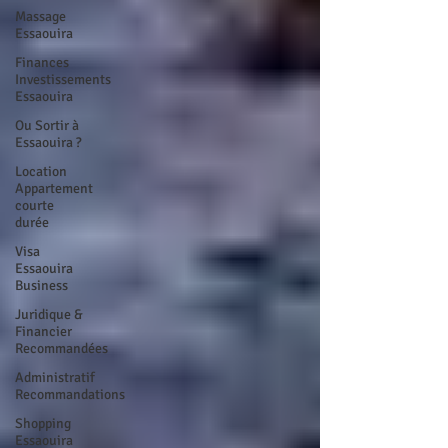
Massage
Essaouira
Finances
Investissements
Essaouira
Ou Sortir à
Essaouira ?
Location
Appartement
courte
durée
Visa
Essaouira
Business
Juridique &
Financier
Recommandées
Administratif
Recommandations
Shopping
Essaouira