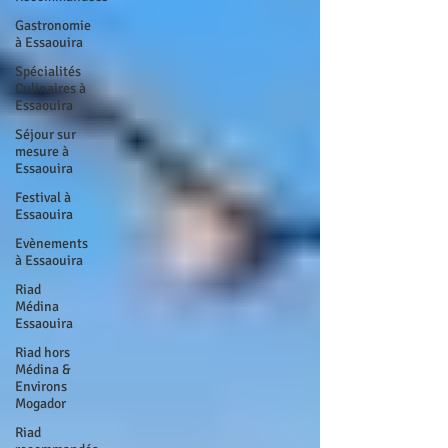
Gastronomie
à Essaouira
Spécialités
Culinaires à
Essaouira
Séjour sur
mesure à
Essaouira
Festival à
Essaouira
Evènements
à Essaouira
Riad
Médina
Essaouira
Riad hors
Médina &
Environs
Mogador
Riad