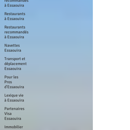
recommandés
à Essaouira
Restaurants
à Essaouira
Restaurants
recommandés
à Essaouira
Navettes
Essaouira
Transport et
déplacement
Essaouira
Pour les
Pros
d'Essaouira
Lexique vie
à Essaouira
Partenaires
Visa
Essaouira
Immobilier