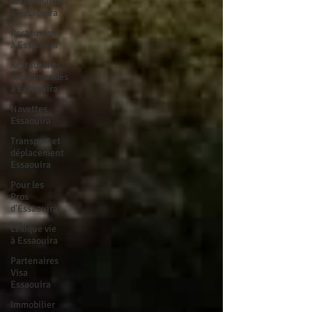
recommandés
à Essaouira
Restaurants
à Essaouira
Restaurants
recommandés
à Essaouira
Navettes
Essaouira
Transport et
déplacement
Essaouira
Pour les
Pros
d'Essaouira
Lexique vie
à Essaouira
Partenaires
Visa
Essaouira
Immobilier