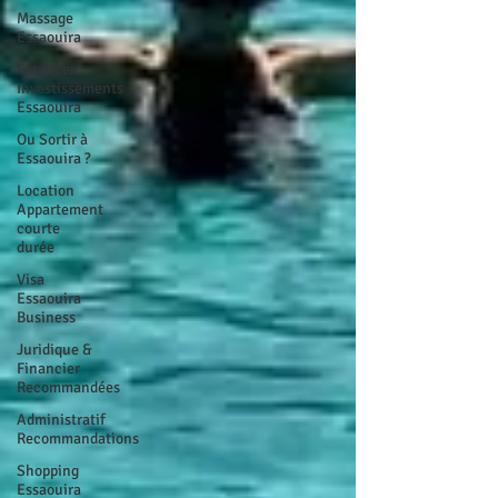
Massage
Essaouira
Finances
Investissements
Essaouira
Ou Sortir à
Essaouira ?
Location
Appartement
courte
durée
Visa
Essaouira
Business
Juridique &
Financier
Recommandées
Administratif
Recommandations
Shopping
Essaouira