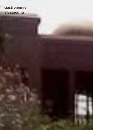
Gastronomie
à Essaouira
Spécialités
Culinaires à
Essaouira
Séjour sur
mesure à
Essaouira
Festival à
Essaouira
Evènements
à Essaouira
Riad
Médina
Essaouira
Riad hors
Médina &
Environs
Mogador
Riad