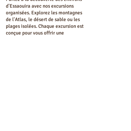
Partez à la découverte des environs
d'Essaouira avec nos excursions
organisées. Explorez les montagnes
de l'Atlas, le désert de sable ou les
plages isolées. Chaque excursion est
conçue pour vous offrir une
expérience inoubliable.
Les Meilleures Adresses " Blog Visa
Essaouira : Votre Guide Complet pour
Découvrir Essaouira "
Découvrez les meilleures adresses
d'Essaouira grâce à notre blog. Que ce
soit pour un dîner gastronomique, un
café pittoresque ou une galerie d'art,
nous vous guidons vers les endroits les
plus prisés et authentiques de la ville.