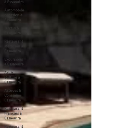
à Essaouira
Automobile
occasion à
Essaouira
Terrain à
Essaouira
Restaurant
Marocain à
Essaouira
Excursions
à Essaouira
Art &
Culture à
Essaouira
Astuces &
Conseils
Essaouira
Restaurant
Français à
Essaouira
Restaurant