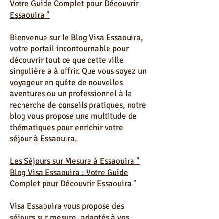
sensations fortes ou une personne recherchant la
Introduction " Blog Visa Essaouira :
sérénité des eaux, les activités aquatiques Essaouira
sauront répondre à toutes vos envies. Préparez-vous à
Votre Guide Complet pour Découvrir
plonger dans u
Essaouira "
Bienvenue sur le Blog Visa Essaouira,
votre portail incontournable pour
découvrir tout ce que cette ville
singulière a à offrir. Que vous soyez un
voyageur en quête de nouvelles
aventures ou un professionnel à la
recherche de conseils pratiques, notre
blog vous propose une multitude de
thématiques pour enrichir votre
séjour à Essaouira.
Les Séjours sur Mesure à Essaouira "
Blog Visa Essaouira : Votre Guide
Complet pour Découvrir Essaouira "