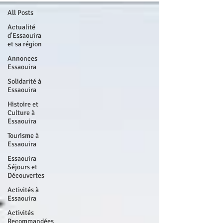
All Posts
Actualité
d'Essaouira
et sa région
Annonces
Essaouira
Solidarité à
Essaouira
Histoire et
Culture à
Essaouira
Tourisme à
Essaouira
Essaouira
Séjours et
Découvertes
Activités à
Essaouira
Activités
Recommandées