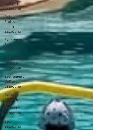
Italien à
Essaouira
Poissons
Fruits de
mer à
Essaouira
Evenement
Soirée à
Essaouira
Evenement
Divers à
Essaouira
Evenement
Culturel
Essaouira
Beauté et
Bien-être
Hammam
Essaouira
Spa
Essaouira