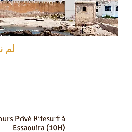
لم ن
ours Privé Kitesurf à
Essaouira (10H)