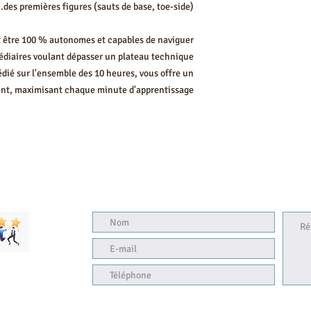
des premières figures (sauts de base, toe-side).
Économie et contin
avantageux qu'une s
1 aile de kitesurf par 
t être 100 % autonomes et capables de naviguer
co
(pri
médiaires voulant dépasser un plateau technique.
Matériel et Séc
permanence du me
10 heures (planifica
édié sur l'ensemble des 10 heures, vous offre un
poids, votre nive
flexible sur votre s
t, maximisant chaque minute d'apprentissage.
Équipement co
(planche, aile, ha
casque, gi
Assuran
Débutant (Ob
Autonom
Intermédiaire/
Carte de certificat
niveau I IKO fou
l'issue du