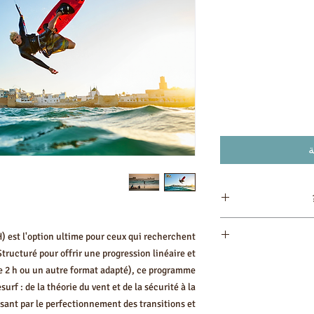
ة
Autonomie assurée : C
H) est l'option ultime pour ceux qui recherchent
qu'un débutant att
tructuré pour offrir une progression linéaire et
Perfectionnement 
e 2 h ou un autre format adapté), ce programme
intermédiair
Spécifi
urf : de la théorie du vent et de la sécurité à la
profondeur les mauva
sant par le perfectionnement des transitions et