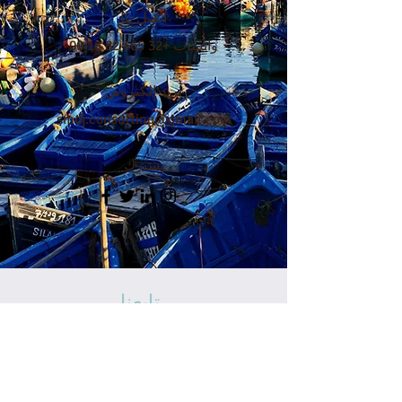
اتصل بنا
واتساب
+32 465 82 18 00
بريد إلكتروني
smdj.consulting@gmail.com
يشترك
تابعنا