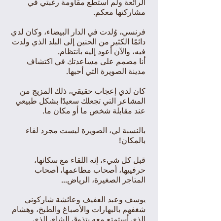
الرائعة ولم أستطع مقاومة رغبتي في
مشاركتها معكم.
فرنسي، وُلدت في الدار البيضاء، وكان لدي
دائمًا الكثير من الحنين إلى البلد الذي ولدت
فيه، والآن أعود إليه بانتظام.
أنا مصمم على مساعدتك في اكتشاف
مدينة الصويرة التي أحبها.
كان لدي إعجاب حقيقي، ذلك المزيج من
المشاعر التي تجعلك سعيدًا بشكل طبيعي
عند مقابلة شخص ما أو مكان ما.
بالنسبة لي، الصويرة ليست مجرد لقاء
بالمكان!
قبل كل شيء، إنه اللقاء مع سكانها،
حرفييها، أصحاب مطاعمها، أصحاب
المتاجر الصغيرة، الرياض...
يوسف وعبد العفيف وعائشة شاركوني
شغفهم بالبهارات والأصباغ والطبخ، وهشام
الذي أستمتع معه بتذوق الشاي الذي