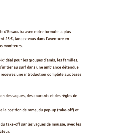
Expérience Fun et R
Ratio
pour une première 
Équipement
ots d'Essaouira avec notre formule la plus
t 25 €, lancez-vous dans l'aventure en
Durée de session
os moniteurs.
x idéal pour les groupes d'amis, les familles,
Inclus
 s'initier au surf dans une ambiance détendue
s recevrez une introduction complète aux bases
Niveau Cible
on des vagues, des courants et des règles de
de la position de rame, du pop-up (take-off) et
Conditions
 du take-off sur les vagues de mousse, avec les
cteur.