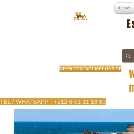
Accueil
E
NEEM CONTACT MET ONS OP
W
m
TEL / WHATSAPP : +212 6 01 11 13 89