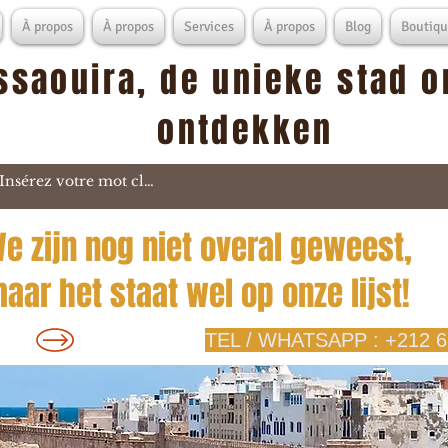
À propos
À propos
Services
À propos
Blog
Boutiqu
ssaouira, de unieke stad o
ontdekken
e zijn nog niet overal geweest,
aar het staat wel op onze lijst!