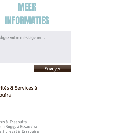
MEER
INFORMATIES
Envoyer
vités & Services à
ouira
ités à Essaouira
ion Buggy à Essaouira
e à cheval à Essaouira