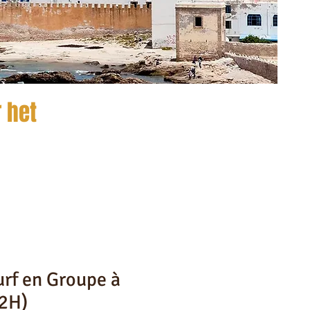
 het
urf en Groupe à
(2H)