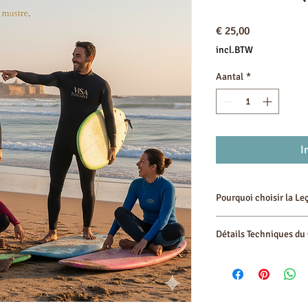
Prijs
€ 25,00
incl.BTW
Aantal
*
I
Pourquoi choisir la Le
Prix Imbattable : L
Détails Techniques du
s'initier au surf su
Ambiance Sociale :
pour une activité 
Ratio Maîtrisé (4:1
Caractéristique
reste très sécurisa