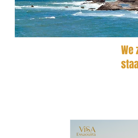
We z
staa