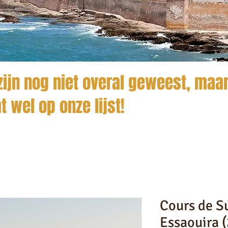
ijn nog niet overal geweest, maar
t wel op onze lijst!
Cours de S
Essaouira 